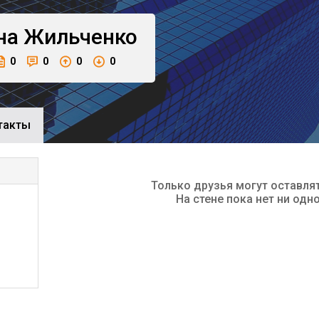
на
Жильченко
0
0
0
0
такты
Только друзья могут оставля
На стене пока нет ни одн