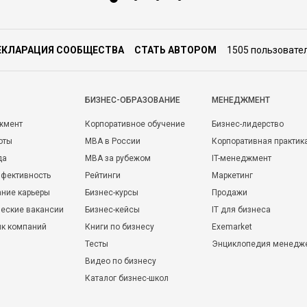
ЕКЛАРАЦИЯ СООБЩЕСТВА
СТАТЬ АВТОРОМ
1505 пользовате
БИЗНЕС-ОБРАЗОВАНИЕ
МЕНЕДЖМЕНТ
жмент
Корпоративное обучение
Бизнес-лидерство
оты
MBA в России
Корпоративная практик
да
MBA за рубежом
IT-менеджмент
фективность
Рейтинги
Маркетинг
ние карьеры
Бизнес-курсы
Продажи
еские вакансии
Бизнес-кейсы
IT для бизнеса
ик компаний
Книги по бизнесу
Exemarket
Тесты
Энциклопедия менедж
Видео по бизнесу
Каталог бизнес-школ