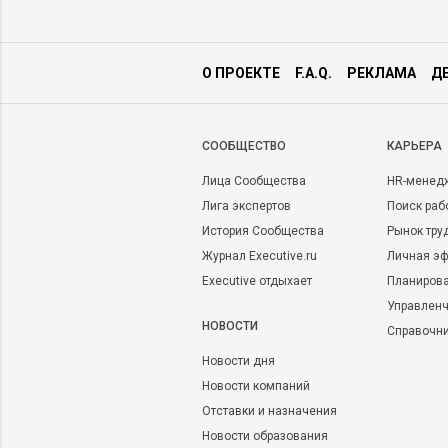
О ПРОЕКТЕ
F.A.Q.
РЕКЛАМА
Д
CООБЩЕСТВО
КАРЬЕРА
Лица Сообщества
HR-менед
Лига экспертов
Поиск раб
История Сообщества
Рынок тру
Журнал Executive.ru
Личная эф
Executive отдыхает
Планирова
Управленч
НОВОСТИ
Справочн
Новости дня
Новости компаний
Отставки и назначения
Новости образования