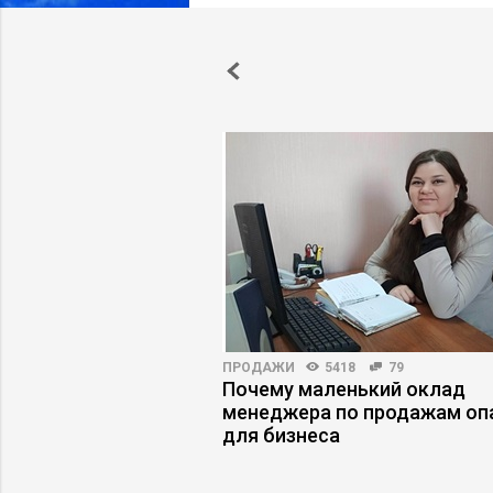
ПРАКТИКА
10434
36
ПРОДАЖИ
5418
79
ФОТ на 40%, изменив
Почему маленький оклад
ю модель бизнеса
менеджера по продажам оп
для бизнеса