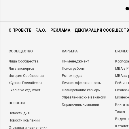
О ПРОЕКТЕ
F.A.Q.
РЕКЛАМА
ДЕКЛАРАЦИЯ СООБЩЕСТВ
CООБЩЕСТВО
КАРЬЕРА
БИЗНЕС
Лица Сообщества
HR-менеджмент
Корпора
Лига экспертов
Поиск работы
MBA в Р
История Сообщества
Рынок труда
MBA за 
Журнал Executive.ru
Личная эффективность
Рейтинг
Executive отдыхает
Планирование карьеры
Бизнес-
Управленческие вакансии
Бизнес-
НОВОСТИ
Справочник компаний
Книги п
Тесты
Новости дня
Видео п
Новости компаний
Каталог
Отставки и назначения