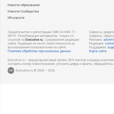
Новости образования
Новости Сообщества
HR-новости
Свидетельство о регистрации СМИ Эл NФС 77-
Сервисы, рекрут
38751. Републикация материалов - только со
Сервисы, образ
ссылкой на
Executive.ru
, с разрешения редакции
Реклама:
adverti
сайта. Редакция не несет ответственности за
Редакция:
conten
высказывания пользователей на сайте.
Поддержка:
supp
Политика обработки персональных данных
Карта сайта
Executive.ru – краудсорсинговый проект, 80% текстов созданы участни
оспорить логику повествования, уточнить цифры и факты, обращайтесь 
18+
Executive.ru © 2000 – 2026.