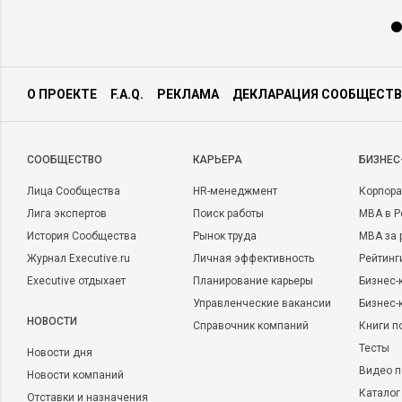
О ПРОЕКТЕ
F.A.Q.
РЕКЛАМА
ДЕКЛАРАЦИЯ СООБЩЕСТВ
CООБЩЕСТВО
КАРЬЕРА
БИЗНЕС
Лица Сообщества
HR-менеджмент
Корпора
Лига экспертов
Поиск работы
MBA в Р
История Сообщества
Рынок труда
MBA за 
Журнал Executive.ru
Личная эффективность
Рейтинг
Executive отдыхает
Планирование карьеры
Бизнес-
Управленческие вакансии
Бизнес-
НОВОСТИ
Справочник компаний
Книги п
Тесты
Новости дня
Видео п
Новости компаний
Каталог
Отставки и назначения