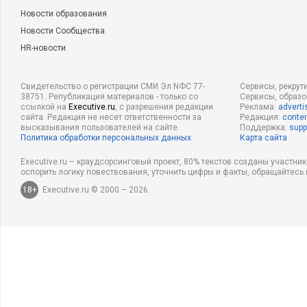
Новости образования
Новости Сообщества
HR-новости
Свидетельство о регистрации СМИ Эл NФС 77-
Сервисы, рекрут
38751. Републикация материалов - только со
Сервисы, образ
ссылкой на
Executive.ru
, с разрешения редакции
Реклама:
adverti
сайта. Редакция не несет ответственности за
Редакция:
conten
высказывания пользователей на сайте.
Поддержка:
supp
Политика обработки персональных данных
Карта сайта
Executive.ru – краудсорсинговый проект, 80% текстов созданы участни
оспорить логику повествования, уточнить цифры и факты, обращайтесь 
18+
Executive.ru © 2000 – 2026.