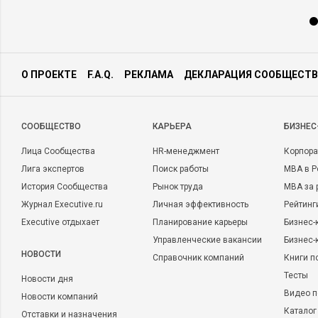
О ПРОЕКТЕ
F.A.Q.
РЕКЛАМА
ДЕКЛАРАЦИЯ СООБЩЕСТВ
CООБЩЕСТВО
КАРЬЕРА
БИЗНЕС
Лица Сообщества
HR-менеджмент
Корпора
Лига экспертов
Поиск работы
MBA в Р
История Сообщества
Рынок труда
MBA за 
Журнал Executive.ru
Личная эффективность
Рейтинг
Executive отдыхает
Планирование карьеры
Бизнес-
Управленческие вакансии
Бизнес-
НОВОСТИ
Справочник компаний
Книги п
Тесты
Новости дня
Видео п
Новости компаний
Каталог
Отставки и назначения