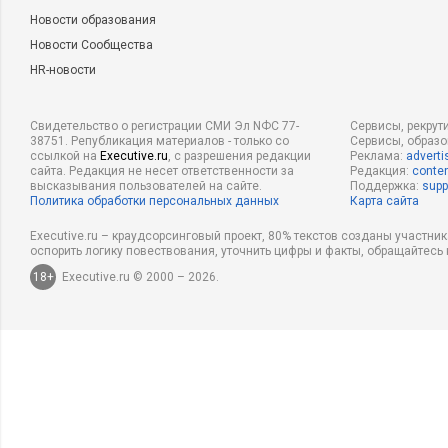
Новости образования
Новости Сообщества
HR-новости
Свидетельство о регистрации СМИ Эл NФС 77-
Сервисы, рекрут
38751. Републикация материалов - только со
Сервисы, образ
ссылкой на
Executive.ru
, с разрешения редакции
Реклама:
adverti
сайта. Редакция не несет ответственности за
Редакция:
conten
высказывания пользователей на сайте.
Поддержка:
supp
Политика обработки персональных данных
Карта сайта
Executive.ru – краудсорсинговый проект, 80% текстов созданы участни
оспорить логику повествования, уточнить цифры и факты, обращайтесь 
18+
Executive.ru © 2000 – 2026.