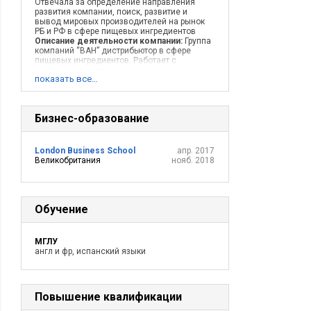
Отвечала за определение направления
развития компании, поиск, развитие и
вывод мировых производителей на рынок
РБ и РФ в сфере пищевых ингредиентов
Описание деятельности компании:
Группа
компаний “ВАН” дистрибьютор в сфере
пищевых ингредиентов. Работает с
крупными производителями кондитерской
показать все…
отрасли, мороженого и безалкогольной
индустрии, а также детского питания на
территории РБ; с интернациональными
компаниями (Nestle, Unilever, PepsiCo,
Бизнес-образование
Kellogg’s, Mondelez) и крупными локальными
производителями на рынке РФ.
London Business School
апр. 2017
Великобритания
нояб. 2018
Обучение
МГЛУ
англ и фр, испанский языки
Повышение квалификации