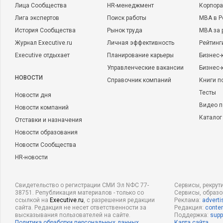
Лица Сообщества
HR-менеджмент
Корпора
Лига экспертов
Поиск работы
MBA в Р
История Сообщества
Рынок труда
MBA за 
Журнал Executive.ru
Личная эффективность
Рейтинг
Executive отдыхает
Планирование карьеры
Бизнес-
Управленческие вакансии
Бизнес-
НОВОСТИ
Справочник компаний
Книги п
Тесты
Новости дня
Видео п
Новости компаний
Каталог
Отставки и назначения
Новости образования
Новости Сообщества
HR-новости
Свидетельство о регистрации СМИ Эл NФС 77-
Сервисы, рекрут
38751. Републикация материалов - только со
Сервисы, образ
ссылкой на
Executive.ru
, с разрешения редакции
Реклама:
adverti
сайта. Редакция не несет ответственности за
Редакция:
conten
высказывания пользователей на сайте.
Поддержка:
supp
Политика обработки персональных данных
Карта сайта