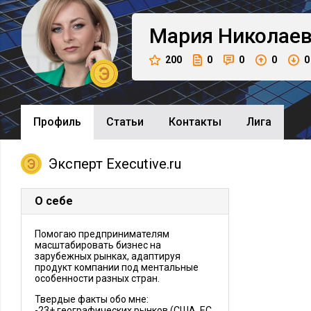
Мария
Николае
200
0
0
0
0
Профиль
Cтатьи
Контакты
Лига
Эксперт Executive.ru
О себе
Помогаю предпринимателям
масштабировать бизнес на
зарубежных рынках, адаптируя
продукт компании под ментальные
особенности разных стран.
Твердые факты обо мне:
-23+ географических рынков (США, ЕС,