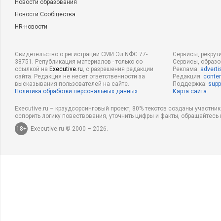
Новости образования
Новости Сообщества
HR-новости
Свидетельство о регистрации СМИ Эл NФС 77-
Сервисы, рекрут
38751. Републикация материалов - только со
Сервисы, образ
ссылкой на
Executive.ru
, с разрешения редакции
Реклама:
adverti
сайта. Редакция не несет ответственности за
Редакция:
conten
высказывания пользователей на сайте.
Поддержка:
supp
Политика обработки персональных данных
Карта сайта
Executive.ru – краудсорсинговый проект, 80% текстов созданы участни
оспорить логику повествования, уточнить цифры и факты, обращайтесь 
18+
Executive.ru © 2000 – 2026.