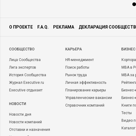
О ПРОЕКТЕ
F.A.Q.
РЕКЛАМА
ДЕКЛАРАЦИЯ СООБЩЕСТВ
CООБЩЕСТВО
КАРЬЕРА
БИЗНЕС
Лица Сообщества
HR-менеджмент
Корпора
Лига экспертов
Поиск работы
MBA в Р
История Сообщества
Рынок труда
MBA за 
Журнал Executive.ru
Личная эффективность
Рейтинг
Executive отдыхает
Планирование карьеры
Бизнес-
Управленческие вакансии
Бизнес-
НОВОСТИ
Справочник компаний
Книги п
Тесты
Новости дня
Видео п
Новости компаний
Каталог
Отставки и назначения