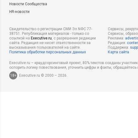
Новости Сообщества
HR-новости
Свидетельство о регистрации СМИ Эл NФС 77-
Сервисы, рекрут
38751. Републикация материалов - только со
Сервисы, образ
ссылкой на
Executive.ru
, с разрешения редакции
Реклама:
adverti
сайта. Редакция не несет ответственности за
Редакция:
conten
высказывания пользователей на сайте.
Поддержка:
supp
Политика обработки персональных данных
Карта сайта
Executive.ru – краудсорсинговый проект, 80% текстов созданы участни
оспорить логику повествования, уточнить цифры и факты, обращайтесь 
18+
Executive.ru © 2000 – 2026.