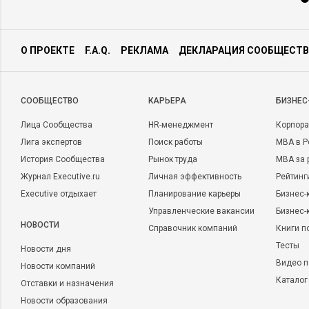
О ПРОЕКТЕ
F.A.Q.
РЕКЛАМА
ДЕКЛАРАЦИЯ СООБЩЕСТВ
CООБЩЕСТВО
КАРЬЕРА
БИЗНЕС
Лица Сообщества
HR-менеджмент
Корпора
Лига экспертов
Поиск работы
MBA в Р
История Сообщества
Рынок труда
MBA за 
Журнал Executive.ru
Личная эффективность
Рейтинг
Executive отдыхает
Планирование карьеры
Бизнес-
Управленческие вакансии
Бизнес-
НОВОСТИ
Справочник компаний
Книги п
Тесты
Новости дня
Видео п
Новости компаний
Каталог
Отставки и назначения
Новости образования