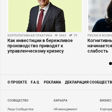
КОРПОРАТИВНАЯ ПРАКТИКА
5443
79
РИСКИ И ВОЗ
а
Как инвестиции в бережливое
Когнитивны
производство приводят к
начинается
управленческому кризису
слабость
О ПРОЕКТЕ
F.A.Q.
РЕКЛАМА
ДЕКЛАРАЦИЯ СООБЩЕСТВ
CООБЩЕСТВО
КАРЬЕРА
БИЗНЕС
Лица Сообщества
HR-менеджмент
Корпора