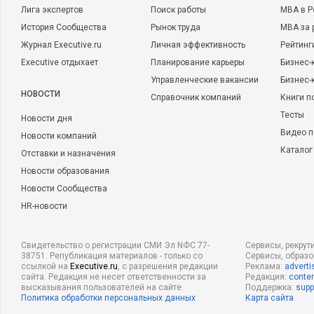
Лига экспертов
Поиск работы
MBA в Р
История Сообщества
Рынок труда
MBA за 
Журнал Executive.ru
Личная эффективность
Рейтинг
Executive отдыхает
Планирование карьеры
Бизнес-
Управленческие вакансии
Бизнес-
НОВОСТИ
Справочник компаний
Книги п
Тесты
Новости дня
Видео п
Новости компаний
Каталог
Отставки и назначения
Новости образования
Новости Сообщества
HR-новости
Свидетельство о регистрации СМИ Эл NФС 77-
Сервисы, рекрут
38751. Републикация материалов - только со
Сервисы, образ
ссылкой на
Executive.ru
, с разрешения редакции
Реклама:
adverti
сайта. Редакция не несет ответственности за
Редакция:
conten
высказывания пользователей на сайте.
Поддержка:
supp
Политика обработки персональных данных
Карта сайта