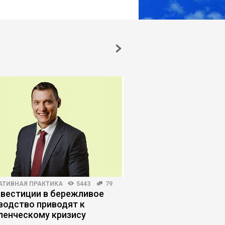
АТИВНАЯ ПРАКТИКА
5443
79
ПРОДАЖИ
4013
61
нвестиции в бережливое
Как продавать, если
водство приводят к
не хотят разговарив
ленческому кризису