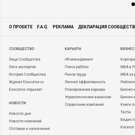
О ПРОЕКТЕ
F.A.Q.
РЕКЛАМА
ДЕКЛАРАЦИЯ СООБЩЕСТВ
CООБЩЕСТВО
КАРЬЕРА
БИЗНЕС
Лица Сообщества
HR-менеджмент
Корпора
Лига экспертов
Поиск работы
MBA в Р
История Сообщества
Рынок труда
MBA за 
Журнал Executive.ru
Личная эффективность
Рейтинг
Executive отдыхает
Планирование карьеры
Бизнес-
Управленческие вакансии
Бизнес-
НОВОСТИ
Справочник компаний
Книги п
Тесты
Новости дня
Видео п
Новости компаний
Каталог
Отставки и назначения