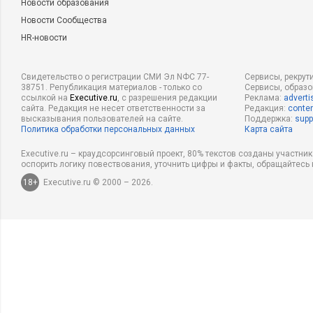
Новости образования
Новости Сообщества
HR-новости
Свидетельство о регистрации СМИ Эл NФС 77-
Сервисы, рекрут
38751. Републикация материалов - только со
Сервисы, образ
ссылкой на
Executive.ru
, с разрешения редакции
Реклама:
adverti
сайта. Редакция не несет ответственности за
Редакция:
conten
высказывания пользователей на сайте.
Поддержка:
supp
Политика обработки персональных данных
Карта сайта
Executive.ru – краудсорсинговый проект, 80% текстов созданы участни
оспорить логику повествования, уточнить цифры и факты, обращайтесь 
18+
Executive.ru © 2000 – 2026.