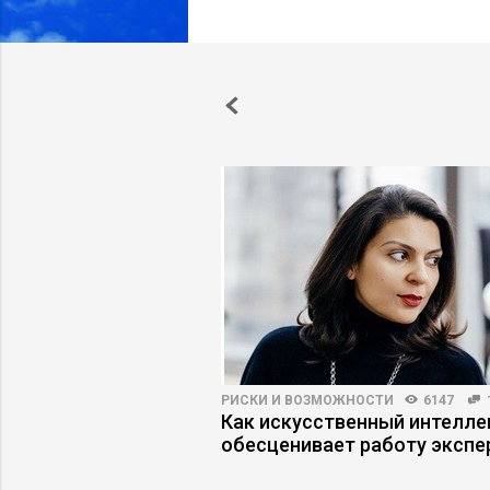
ПРАКТИКА
4339
42
РИСКИ И ВОЗМОЖНОСТИ
6147
ть некомпетентного
Как искусственный интелле
, который топит
обесценивает работу экспе