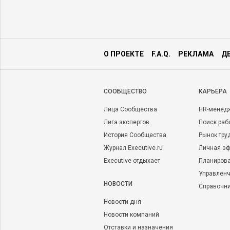
О ПРОЕКТЕ
F.A.Q.
РЕКЛАМА
Д
CООБЩЕСТВО
КАРЬЕРА
Лица Сообщества
HR-менед
Лига экспертов
Поиск раб
История Сообщества
Рынок тру
Журнал Executive.ru
Личная эф
Executive отдыхает
Планирова
Управленч
НОВОСТИ
Справочн
Новости дня
Новости компаний
Отставки и назначения