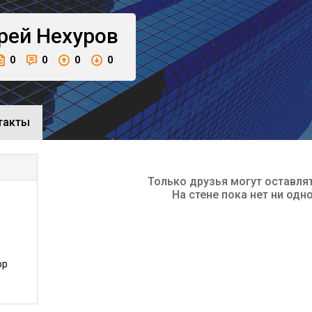
рей
Нехуров
0
0
0
0
такты
Только друзья могут оставля
На стене пока нет ни одн
ор