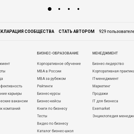
ЕКЛАРАЦИЯ СООБЩЕСТВА
СТАТЬ АВТОРОМ
929 пользовател
БИЗНЕС-ОБРАЗОВАНИЕ
МЕНЕДЖМЕНТ
жмент
Корпоративное обучение
Бизнес-лидерство
оты
MBA в России
Корпоративная практик
да
MBA за рубежом
IT-менеджмент
фективность
Рейтинги
Маркетинг
ние карьеры
Бизнес-курсы
Продажи
еские вакансии
Бизнес-кейсы
IT для бизнеса
ик компаний
Книги по бизнесу
Exemarket
Тесты
Энциклопедия менедж
Видео по бизнесу
Каталог бизнес-школ