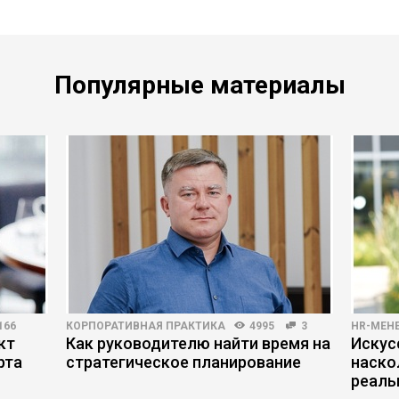
Популярные материалы
166
КОРПОРАТИВНАЯ ПРАКТИКА
4995
3
HR-МЕН
кт
Как руководителю найти время на
Искус
рта
стратегическое планирование
наско
реаль