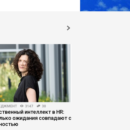
ЕДЖМЕНТ
3147
30
ПРОДАЖИ
4013
61
ственный интеллект в HR:
Как продавать, если
лько ожидания совпадают с
не хотят разговарив
ностью