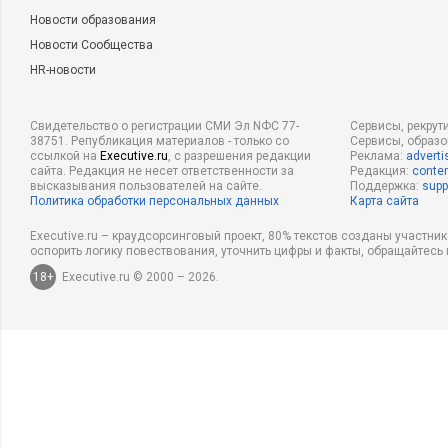
Новости образования
Новости Сообщества
HR-новости
Свидетельство о регистрации СМИ Эл NФС 77-
Сервисы, рекрут
38751. Републикация материалов - только со
Сервисы, образ
ссылкой на
Executive.ru
, с разрешения редакции
Реклама:
adverti
сайта. Редакция не несет ответственности за
Редакция:
conten
высказывания пользователей на сайте.
Поддержка:
supp
Политика обработки персональных данных
Карта сайта
Executive.ru – краудсорсинговый проект, 80% текстов созданы участни
оспорить логику повествования, уточнить цифры и факты, обращайтесь 
18+
Executive.ru © 2000 – 2026.