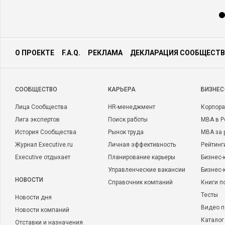
О ПРОЕКТЕ
F.A.Q.
РЕКЛАМА
ДЕКЛАРАЦИЯ СООБЩЕСТВ
CООБЩЕСТВО
КАРЬЕРА
БИЗНЕС
Лица Сообщества
HR-менеджмент
Корпора
Лига экспертов
Поиск работы
MBA в Р
История Сообщества
Рынок труда
MBA за 
Журнал Executive.ru
Личная эффективность
Рейтинг
Executive отдыхает
Планирование карьеры
Бизнес-
Управленческие вакансии
Бизнес-
НОВОСТИ
Справочник компаний
Книги п
Тесты
Новости дня
Видео п
Новости компаний
Каталог
Отставки и назначения