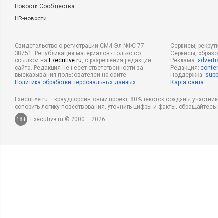
Новости Сообщества
HR-новости
Свидетельство о регистрации СМИ Эл NФС 77-
Сервисы, рекрут
38751. Републикация материалов - только со
Сервисы, образ
ссылкой на
Executive.ru
, с разрешения редакции
Реклама:
adverti
сайта. Редакция не несет ответственности за
Редакция:
conten
высказывания пользователей на сайте.
Поддержка:
supp
Политика обработки персональных данных
Карта сайта
Executive.ru – краудсорсинговый проект, 80% текстов созданы участни
оспорить логику повествования, уточнить цифры и факты, обращайтесь 
18+
Executive.ru © 2000 – 2026.