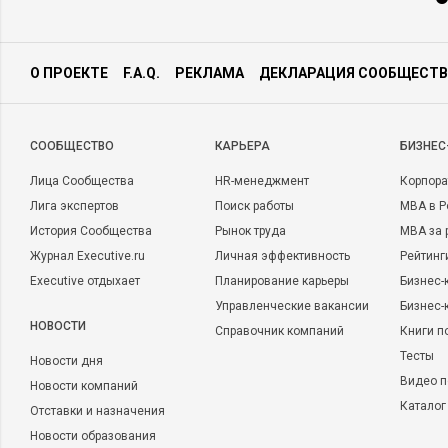
О ПРОЕКТЕ
F.A.Q.
РЕКЛАМА
ДЕКЛАРАЦИЯ СООБЩЕСТВ
CООБЩЕСТВО
КАРЬЕРА
БИЗНЕС
Лица Сообщества
HR-менеджмент
Корпора
Лига экспертов
Поиск работы
MBA в Р
История Сообщества
Рынок труда
MBA за 
Журнал Executive.ru
Личная эффективность
Рейтинг
Executive отдыхает
Планирование карьеры
Бизнес-
Управленческие вакансии
Бизнес-
НОВОСТИ
Справочник компаний
Книги п
Тесты
Новости дня
Видео п
Новости компаний
Каталог
Отставки и назначения
Новости образования