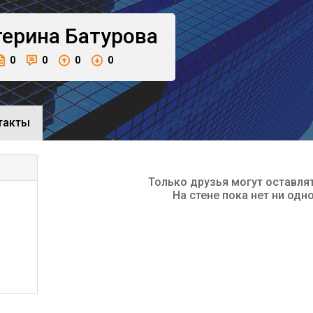
терина
Батурова
0
0
0
0
такты
Только друзья могут оставля
На стене пока нет ни одн