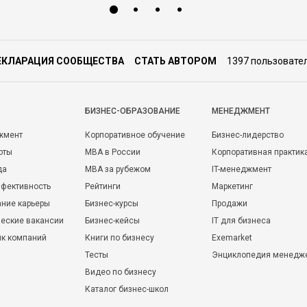
ЕКЛАРАЦИЯ СООБЩЕСТВА
СТАТЬ АВТОРОМ
1397 пользовате
БИЗНЕС-ОБРАЗОВАНИЕ
МЕНЕДЖМЕНТ
жмент
Корпоративное обучение
Бизнес-лидерство
оты
MBA в России
Корпоративная практик
да
MBA за рубежом
IT-менеджмент
фективность
Рейтинги
Маркетинг
ние карьеры
Бизнес-курсы
Продажи
еские вакансии
Бизнес-кейсы
IT для бизнеса
ик компаний
Книги по бизнесу
Exemarket
Тесты
Энциклопедия менедж
Видео по бизнесу
Каталог бизнес-школ