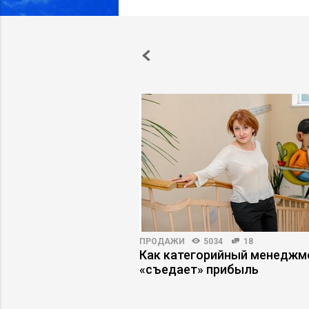
АРЬЕРЫ
4694
8
ПРОДАЖИ
5034
18
уководителя: как
Как категорийный менеджм
ышение и не
«съедает» прибыль
 этом