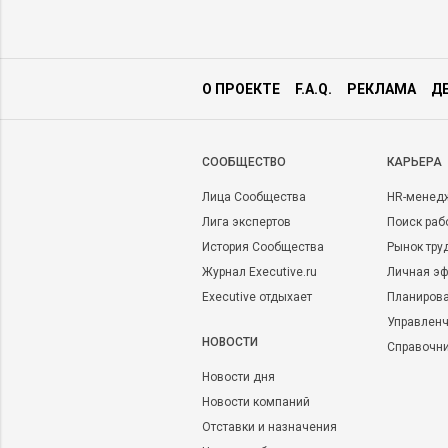
О ПРОЕКТЕ
F.A.Q.
РЕКЛАМА
Д
CООБЩЕСТВО
КАРЬЕРА
Лица Сообщества
HR-менед
Лига экспертов
Поиск раб
История Сообщества
Рынок тру
Журнал Executive.ru
Личная эф
Executive отдыхает
Планирова
Управленч
НОВОСТИ
Справочн
Новости дня
Новости компаний
Отставки и назначения