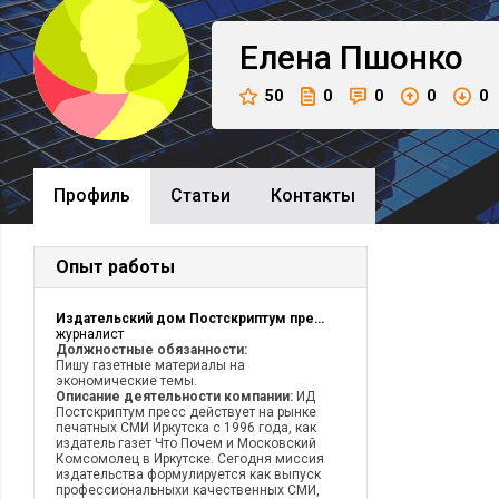
Елена
Пшонко
50
0
0
0
0
Профиль
Cтатьи
Контакты
Опыт работы
Издательский дом Постскриптум пресс
журналист
Должностные обязанности:
Пишу газетные материалы на
экономические темы.
Описание деятельности компании:
ИД
Постскриптум пресс действует на рынке
печатных СМИ Иркутска с 1996 года, как
издатель газет Что Почем и Московский
Комсомолец в Иркутске. Сегодня миссия
издательства формулируется как выпуск
профессиональныхи качественных СМИ,