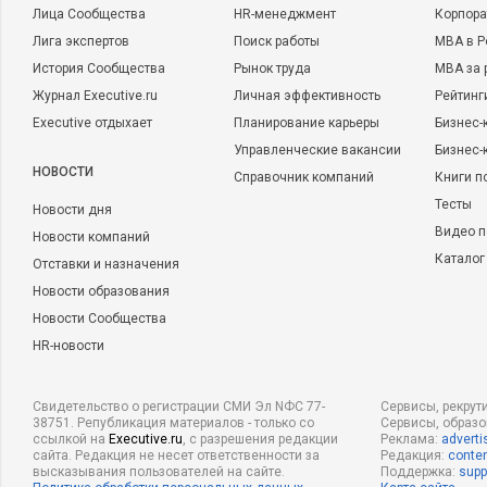
Лица Сообщества
HR-менеджмент
Корпора
Лига экспертов
Поиск работы
MBA в Р
История Сообщества
Рынок труда
MBA за 
Журнал Executive.ru
Личная эффективность
Рейтинг
Executive отдыхает
Планирование карьеры
Бизнес-
Управленческие вакансии
Бизнес-
НОВОСТИ
Справочник компаний
Книги п
Тесты
Новости дня
Видео п
Новости компаний
Каталог
Отставки и назначения
Новости образования
Новости Сообщества
HR-новости
Свидетельство о регистрации СМИ Эл NФС 77-
Сервисы, рекрут
38751. Републикация материалов - только со
Сервисы, образ
ссылкой на
Executive.ru
, с разрешения редакции
Реклама:
adverti
сайта. Редакция не несет ответственности за
Редакция:
conten
высказывания пользователей на сайте.
Поддержка:
supp