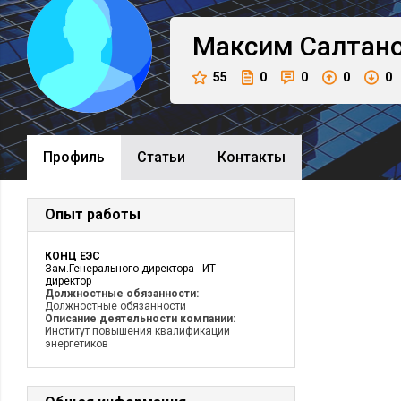
Максим
Салтан
55
0
0
0
0
Профиль
Cтатьи
Контакты
Опыт работы
КОНЦ ЕЭС
Зам.Генерального директора - ИТ
директор
Должностные обязанности:
Должностные обязанности
Описание деятельности компании:
Институт повышения квалификации
энергетиков