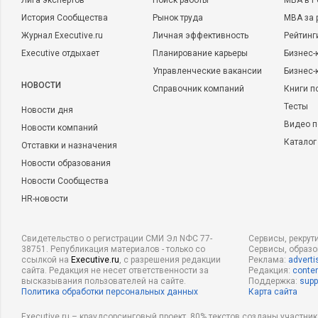
Лига экспертов
Поиск работы
MBA в Р
История Сообщества
Рынок труда
MBA за 
Журнал Executive.ru
Личная эффективность
Рейтинг
Executive отдыхает
Планирование карьеры
Бизнес-
Управленческие вакансии
Бизнес-
НОВОСТИ
Справочник компаний
Книги п
Тесты
Новости дня
Видео п
Новости компаний
Каталог
Отставки и назначения
Новости образования
Новости Сообщества
HR-новости
Свидетельство о регистрации СМИ Эл NФС 77-
Сервисы, рекрут
38751. Републикация материалов - только со
Сервисы, образ
ссылкой на
Executive.ru
, с разрешения редакции
Реклама:
adverti
сайта. Редакция не несет ответственности за
Редакция:
conten
высказывания пользователей на сайте.
Поддержка:
supp
Политика обработки персональных данных
Карта сайта
Executive.ru – краудсорсинговый проект, 80% текстов созданы участни