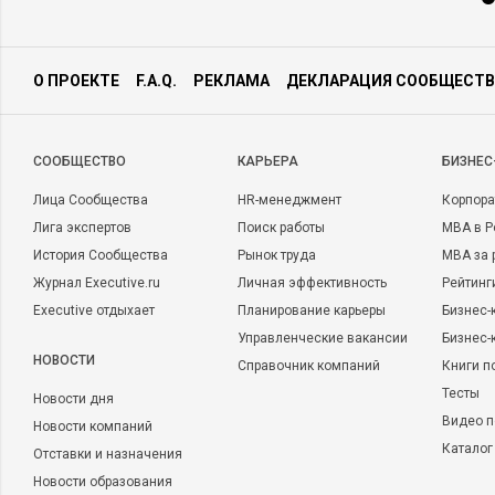
О ПРОЕКТЕ
F.A.Q.
РЕКЛАМА
ДЕКЛАРАЦИЯ СООБЩЕСТВ
CООБЩЕСТВО
КАРЬЕРА
БИЗНЕС
Лица Сообщества
HR-менеджмент
Корпора
Лига экспертов
Поиск работы
MBA в Р
История Сообщества
Рынок труда
MBA за 
Журнал Executive.ru
Личная эффективность
Рейтинг
Executive отдыхает
Планирование карьеры
Бизнес-
Управленческие вакансии
Бизнес-
НОВОСТИ
Справочник компаний
Книги п
Тесты
Новости дня
Видео п
Новости компаний
Каталог
Отставки и назначения
Новости образования