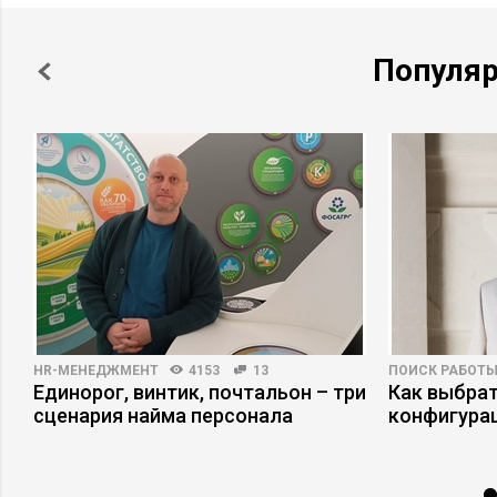
Популя
HR-МЕНЕДЖМЕНТ
4153
13
ПОИСК РАБОТ
Единорог, винтик, почтальон – три
Как выбрат
сценария найма персонала
конфигура