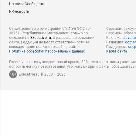
Новости Сообщества
HR-новости
Свидетельство о регистрации СМИ Эл NФС 77-
Сервисы, рекрут
38751. Републикация материалов - только со
Сервисы, образ
ссылкой на
Executive.ru
, с разрешения редакции
Реклама:
adverti
сайта. Редакция не несет ответственности за
Редакция:
conten
высказывания пользователей на сайте.
Поддержка:
supp
Политика обработки персональных данных
Карта сайта
Executive.ru – краудсорсинговый проект, 80% текстов созданы участни
оспорить логику повествования, уточнить цифры и факты, обращайтесь 
18+
Executive.ru © 2000 – 2026.