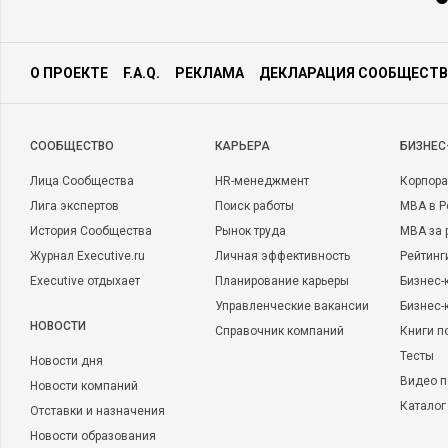
О ПРОЕКТЕ
F.A.Q.
РЕКЛАМА
ДЕКЛАРАЦИЯ СООБЩЕСТВ
CООБЩЕСТВО
КАРЬЕРА
БИЗНЕС
Лица Сообщества
HR-менеджмент
Корпора
Лига экспертов
Поиск работы
MBA в Р
История Сообщества
Рынок труда
MBA за 
Журнал Executive.ru
Личная эффективность
Рейтинг
Executive отдыхает
Планирование карьеры
Бизнес-
Управленческие вакансии
Бизнес-
НОВОСТИ
Справочник компаний
Книги п
Тесты
Новости дня
Видео п
Новости компаний
Каталог
Отставки и назначения
Новости образования