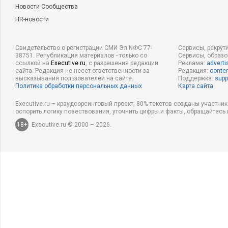
Новости Сообщества
HR-новости
Свидетельство о регистрации СМИ Эл NФС 77-
Сервисы, рекрут
38751. Републикация материалов - только со
Сервисы, образ
ссылкой на
Executive.ru
, с разрешения редакции
Реклама:
adverti
сайта. Редакция не несет ответственности за
Редакция:
conten
высказывания пользователей на сайте.
Поддержка:
supp
Политика обработки персональных данных
Карта сайта
Executive.ru – краудсорсинговый проект, 80% текстов созданы участни
оспорить логику повествования, уточнить цифры и факты, обращайтесь 
18+
Executive.ru © 2000 – 2026.