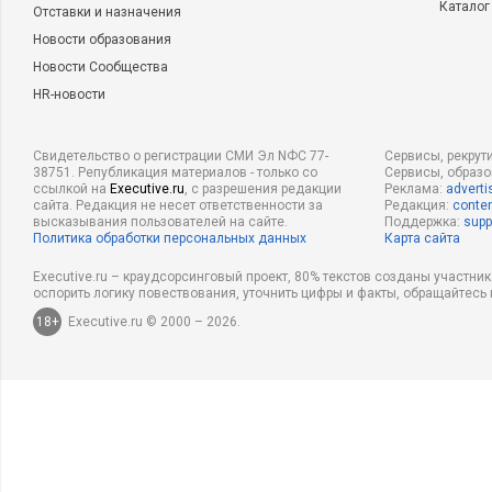
Каталог
Отставки и назначения
Новости образования
Новости Сообщества
HR-новости
Свидетельство о регистрации СМИ Эл NФС 77-
Сервисы, рекрут
38751. Републикация материалов - только со
Сервисы, образ
ссылкой на
Executive.ru
, с разрешения редакции
Реклама:
adverti
сайта. Редакция не несет ответственности за
Редакция:
conten
высказывания пользователей на сайте.
Поддержка:
supp
Политика обработки персональных данных
Карта сайта
Executive.ru – краудсорсинговый проект, 80% текстов созданы участни
оспорить логику повествования, уточнить цифры и факты, обращайтесь 
18+
Executive.ru © 2000 – 2026.