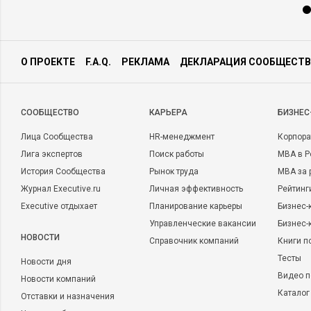
О ПРОЕКТЕ
F.A.Q.
РЕКЛАМА
ДЕКЛАРАЦИЯ СООБЩЕСТВ
CООБЩЕСТВО
КАРЬЕРА
БИЗНЕС
Лица Сообщества
HR-менеджмент
Корпора
Лига экспертов
Поиск работы
MBA в Р
История Сообщества
Рынок труда
MBA за 
Журнал Executive.ru
Личная эффективность
Рейтинг
Executive отдыхает
Планирование карьеры
Бизнес-
Управленческие вакансии
Бизнес-
НОВОСТИ
Справочник компаний
Книги п
Тесты
Новости дня
Видео п
Новости компаний
Каталог
Отставки и назначения