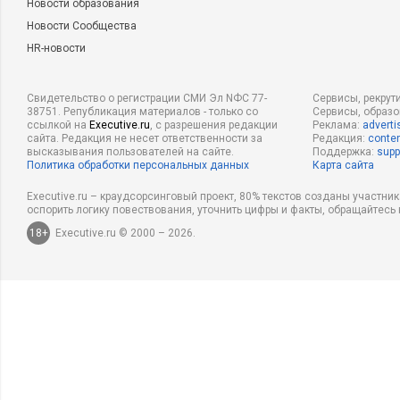
Новости образования
Новости Сообщества
HR-новости
Свидетельство о регистрации СМИ Эл NФС 77-
Сервисы, рекрут
38751. Републикация материалов - только со
Сервисы, образ
ссылкой на
Executive.ru
, с разрешения редакции
Реклама:
adverti
сайта. Редакция не несет ответственности за
Редакция:
conten
высказывания пользователей на сайте.
Поддержка:
supp
Политика обработки персональных данных
Карта сайта
Executive.ru – краудсорсинговый проект, 80% текстов созданы участни
оспорить логику повествования, уточнить цифры и факты, обращайтесь 
18+
Executive.ru © 2000 – 2026.