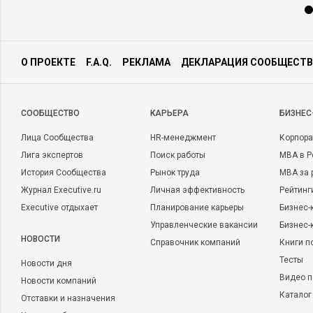
О ПРОЕКТЕ
F.A.Q.
РЕКЛАМА
ДЕКЛАРАЦИЯ СООБЩЕСТВ
CООБЩЕСТВО
КАРЬЕРА
БИЗНЕС
Лица Сообщества
HR-менеджмент
Корпора
Лига экспертов
Поиск работы
MBA в Р
История Сообщества
Рынок труда
MBA за 
Журнал Executive.ru
Личная эффективность
Рейтинг
Executive отдыхает
Планирование карьеры
Бизнес-
Управленческие вакансии
Бизнес-
НОВОСТИ
Справочник компаний
Книги п
Тесты
Новости дня
Видео п
Новости компаний
Каталог
Отставки и назначения