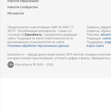
Новости образования
Новости Сообщества
HR-новости
Свидетельство о регистрации СМИ Эл NФС 77-
Сервисы, рекрут
38751. Републикация материалов - только со
Сервисы, образ
ссылкой на
Executive.ru
, с разрешения редакции
Реклама:
adverti
сайта. Редакция не несет ответственности за
Редакция:
conten
высказывания пользователей на сайте.
Поддержка:
supp
Политика обработки персональных данных
Карта сайта
Executive.ru – краудсорсинговый проект, 80% текстов созданы участни
оспорить логику повествования, уточнить цифры и факты, обращайтесь 
18+
Executive.ru © 2000 – 2026.