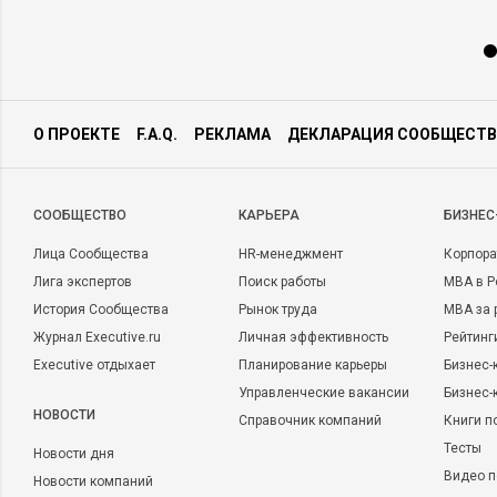
О ПРОЕКТЕ
F.A.Q.
РЕКЛАМА
ДЕКЛАРАЦИЯ СООБЩЕСТВ
CООБЩЕСТВО
КАРЬЕРА
БИЗНЕС
Лица Сообщества
HR-менеджмент
Корпора
Лига экспертов
Поиск работы
MBA в Р
История Сообщества
Рынок труда
MBA за 
Журнал Executive.ru
Личная эффективность
Рейтинг
Executive отдыхает
Планирование карьеры
Бизнес-
Управленческие вакансии
Бизнес-
НОВОСТИ
Справочник компаний
Книги п
Тесты
Новости дня
Видео п
Новости компаний