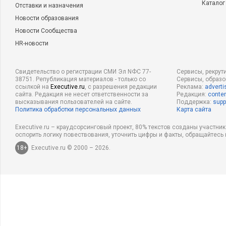
Каталог
Отставки и назначения
Новости образования
Новости Сообщества
HR-новости
Свидетельство о регистрации СМИ Эл NФС 77-
Сервисы, рекрут
38751. Републикация материалов - только со
Сервисы, образ
ссылкой на
Executive.ru
, с разрешения редакции
Реклама:
adverti
сайта. Редакция не несет ответственности за
Редакция:
conten
высказывания пользователей на сайте.
Поддержка:
supp
Политика обработки персональных данных
Карта сайта
Executive.ru – краудсорсинговый проект, 80% текстов созданы участни
оспорить логику повествования, уточнить цифры и факты, обращайтесь 
18+
Executive.ru © 2000 – 2026.