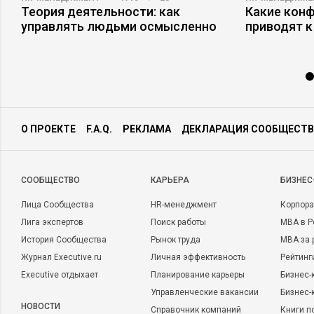
Теория деятельности: как
Какие кон
управлять людьми осмысленно
приводят к
О ПРОЕКТЕ
F.A.Q.
РЕКЛАМА
ДЕКЛАРАЦИЯ СООБЩЕСТВ
CООБЩЕСТВО
КАРЬЕРА
БИЗНЕС
Лица Сообщества
HR-менеджмент
Корпора
Лига экспертов
Поиск работы
MBA в Р
История Сообщества
Рынок труда
MBA за 
Журнал Executive.ru
Личная эффективность
Рейтинг
Executive отдыхает
Планирование карьеры
Бизнес-
Управленческие вакансии
Бизнес-
НОВОСТИ
Справочник компаний
Книги п