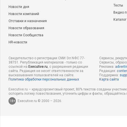
Тесты
Новости дня
Видео п
Новости компаний
Каталог
Отставки и назначения
Новости образования
Новости Сообщества
HR-новости
Свидетельство о регистрации СМИ Эл NФС 77-
Сервисы, рекрут
38751. Републикация материалов - только со
Сервисы, образ
ссылкой на
Executive.ru
, с разрешения редакции
Реклама:
adverti
сайта. Редакция не несет ответственности за
Редакция:
conten
высказывания пользователей на сайте.
Поддержка:
supp
Политика обработки персональных данных
Карта сайта
Executive.ru – краудсорсинговый проект, 80% текстов созданы участни
оспорить логику повествования, уточнить цифры и факты, обращайтесь 
18+
Executive.ru © 2000 – 2026.