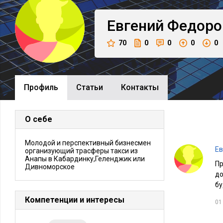
Евгений
Федоро
70
0
0
0
0
Профиль
Cтатьи
Контакты
О себе
Молодой и перспективный бизнесмен
Ев
организующий трасферы такси из
Анапы в Кабардинку,Геленджик или
П
Дивноморское
до
бу
Компетенции и интересы
01