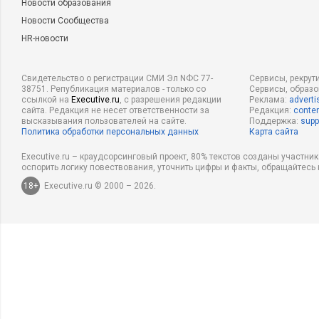
Новости образования
Новости Сообщества
HR-новости
Свидетельство о регистрации СМИ Эл NФС 77-
Сервисы, рекрут
38751. Републикация материалов - только со
Сервисы, образ
ссылкой на
Executive.ru
, с разрешения редакции
Реклама:
adverti
сайта. Редакция не несет ответственности за
Редакция:
conten
высказывания пользователей на сайте.
Поддержка:
supp
Политика обработки персональных данных
Карта сайта
Executive.ru – краудсорсинговый проект, 80% текстов созданы участни
оспорить логику повествования, уточнить цифры и факты, обращайтесь 
18+
Executive.ru © 2000 – 2026.