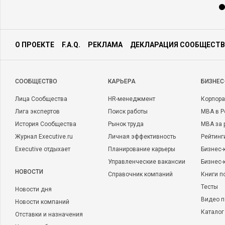
О ПРОЕКТЕ
F.A.Q.
РЕКЛАМА
ДЕКЛАРАЦИЯ СООБЩЕСТВ
CООБЩЕСТВО
КАРЬЕРА
БИЗНЕС
Лица Сообщества
HR-менеджмент
Корпора
Лига экспертов
Поиск работы
MBA в Р
История Сообщества
Рынок труда
MBA за 
Журнал Executive.ru
Личная эффективность
Рейтинг
Executive отдыхает
Планирование карьеры
Бизнес-
Управленческие вакансии
Бизнес-
НОВОСТИ
Справочник компаний
Книги п
Тесты
Новости дня
Видео п
Новости компаний
Каталог
Отставки и назначения