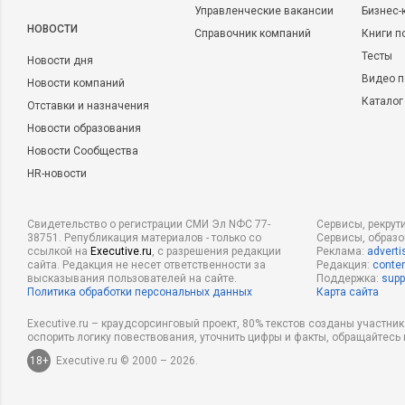
Управленческие вакансии
Бизнес-
НОВОСТИ
Справочник компаний
Книги п
Тесты
Новости дня
Видео п
Новости компаний
Каталог
Отставки и назначения
Новости образования
Новости Сообщества
HR-новости
Свидетельство о регистрации СМИ Эл NФС 77-
Сервисы, рекрут
38751. Републикация материалов - только со
Сервисы, образ
ссылкой на
Executive.ru
, с разрешения редакции
Реклама:
adverti
сайта. Редакция не несет ответственности за
Редакция:
conten
высказывания пользователей на сайте.
Поддержка:
supp
Политика обработки персональных данных
Карта сайта
Executive.ru – краудсорсинговый проект, 80% текстов созданы участни
оспорить логику повествования, уточнить цифры и факты, обращайтесь 
18+
Executive.ru © 2000 – 2026.