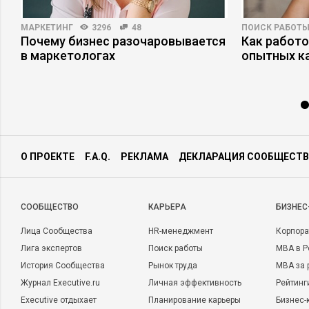
МАРКЕТИНГ
3296
48
ПОИСК РАБОТ
Почему бизнес разочаровывается
Как работ
в маркетологах
опытных к
О ПРОЕКТЕ
F.A.Q.
РЕКЛАМА
ДЕКЛАРАЦИЯ СООБЩЕСТВ
CООБЩЕСТВО
КАРЬЕРА
БИЗНЕС
Лица Сообщества
HR-менеджмент
Корпора
Лига экспертов
Поиск работы
MBA в Р
История Сообщества
Рынок труда
MBA за 
Журнал Executive.ru
Личная эффективность
Рейтинг
Executive отдыхает
Планирование карьеры
Бизнес-