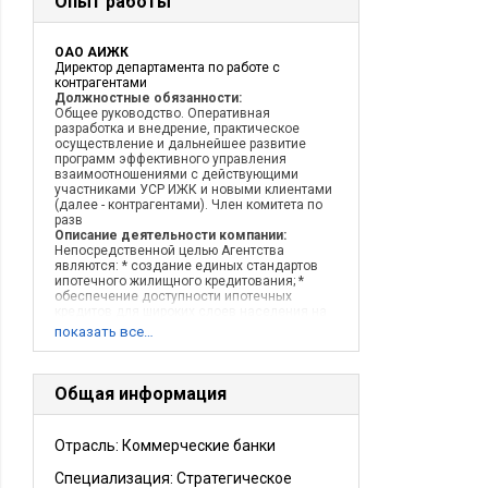
Опыт работы
ОАО АИЖК
Директор департамента по работе с
контрагентами
Должностные обязанности:
Общее руководство. Оперативная
разработка и внедрение, практическое
осуществление и дальнейшее развитие
программ эффективного управления
взаимоотношениями с действующими
участниками УСР ИЖК и новыми клиентами
(далее - контрагентами). Член комитета по
разв
Описание деятельности компании:
Непосредственной целью Агентства
являются: * создание единых стандартов
ипотечного жилищного кредитования; *
обеспечение доступности ипотечных
кредитов для широких слоев населения на
всей территории России; * создание
показать все…
возможности рефинансирования для ипот
Общая информация
Отрасль: Коммерческие банки
Специализация: Стратегическое