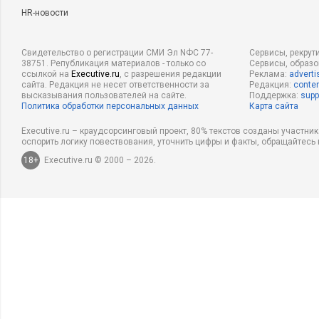
HR-новости
Свидетельство о регистрации СМИ Эл NФС 77-
Сервисы, рекрут
38751. Републикация материалов - только со
Сервисы, образ
ссылкой на
Executive.ru
, с разрешения редакции
Реклама:
adverti
сайта. Редакция не несет ответственности за
Редакция:
conten
высказывания пользователей на сайте.
Поддержка:
supp
Политика обработки персональных данных
Карта сайта
Executive.ru – краудсорсинговый проект, 80% текстов созданы участни
оспорить логику повествования, уточнить цифры и факты, обращайтесь 
18+
Executive.ru © 2000 – 2026.