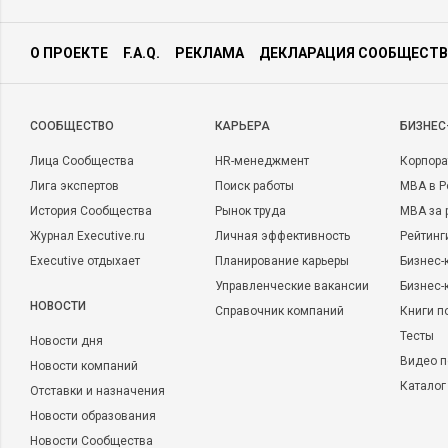
О ПРОЕКТЕ
F.A.Q.
РЕКЛАМА
ДЕКЛАРАЦИЯ СООБЩЕСТВ
CООБЩЕСТВО
КАРЬЕРА
БИЗНЕС
Лица Сообщества
HR-менеджмент
Корпора
Лига экспертов
Поиск работы
MBA в Р
История Сообщества
Рынок труда
MBA за 
Журнал Executive.ru
Личная эффективность
Рейтинг
Executive отдыхает
Планирование карьеры
Бизнес-
Управленческие вакансии
Бизнес-
НОВОСТИ
Справочник компаний
Книги п
Тесты
Новости дня
Видео п
Новости компаний
Каталог
Отставки и назначения
Новости образования
Новости Сообщества