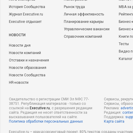
История Сообщества
Рынок труда
MBA за 
Журнал Executive.ru
Личная эффективность
Рейтинг
Executive отдыхает
Планирование карьеры
Бизнес-
Управленческие вакансии
Бизнес-
НОВОСТИ
Справочник компаний
Книги п
Тесты
Новости дня
Видео п
Новости компаний
Каталог
Отставки и назначения
Новости образования
Новости Сообщества
HR-новости
Свидетельство о регистрации СМИ Эл NФС 77-
Сервисы, рекрут
38751. Републикация материалов - только со
Сервисы, образ
ссылкой на
Executive.ru
, с разрешения редакции
Реклама:
adverti
сайта. Редакция не несет ответственности за
Редакция:
conten
высказывания пользователей на сайте.
Поддержка:
supp
Политика обработки персональных данных
Карта сайта
Executive.ru – краудсорсинговый проект, 80% текстов созданы участни