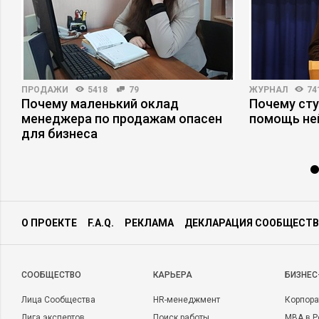
ПРОДАЖИ
5418
79
ЖУРНАЛ
74
Почему маленький оклад
Почему ст
менеджера по продажам опасен
помощь не
для бизнеса
О ПРОЕКТЕ
F.A.Q.
РЕКЛАМА
ДЕКЛАРАЦИЯ СООБЩЕСТВ
CООБЩЕСТВО
КАРЬЕРА
БИЗНЕС
Лица Сообщества
HR-менеджмент
Корпора
Лига экспертов
Поиск работы
MBA в Р