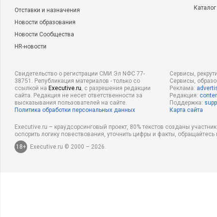
Каталог
Отставки и назначения
Новости образования
Новости Сообщества
HR-новости
Свидетельство о регистрации СМИ Эл NФС 77-
Сервисы, рекрут
38751. Републикация материалов - только со
Сервисы, образ
ссылкой на
Executive.ru
, с разрешения редакции
Реклама:
adverti
сайта. Редакция не несет ответственности за
Редакция:
conten
высказывания пользователей на сайте.
Поддержка:
supp
Политика обработки персональных данных
Карта сайта
Executive.ru – краудсорсинговый проект, 80% текстов созданы участни
оспорить логику повествования, уточнить цифры и факты, обращайтесь 
18+
Executive.ru © 2000 – 2026.