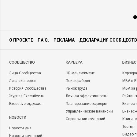
О ПРОЕКТЕ
F.A.Q.
РЕКЛАМА
ДЕКЛАРАЦИЯ СООБЩЕСТВ
CООБЩЕСТВО
КАРЬЕРА
БИЗНЕС
Лица Сообщества
HR-менеджмент
Корпора
Лига экспертов
Поиск работы
MBA в Р
История Сообщества
Рынок труда
MBA за 
Журнал Executive.ru
Личная эффективность
Рейтинг
Executive отдыхает
Планирование карьеры
Бизнес-
Управленческие вакансии
Бизнес-
НОВОСТИ
Справочник компаний
Книги п
Тесты
Новости дня
Видео п
Новости компаний