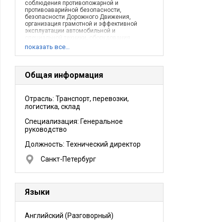
соблюдения противопожарной и
противоаварийной безопасности,
безопасности Дорожного Движения,
организация грамотной и эффективной
эксплуатации автомобильной и
специальной техники, оборудования
предприятия, проведение ремонтных работ.
показать все…
Мониторинг рынка технического
оборудования, поиск поставщиков,
организаций закупок и поставок
оборудования, взаимодействие с
Общая информация
подрядными сервисными организациями.
Разработка и реализация стратегии
технического развития компании,
Отрасль: Транспорт, перевозки,
составление и контроль исполнения
логистика, склад
бюджета технической службы.
Описание деятельности компании:
Компания занимается сбором, заготовкой,
Специализация: Генеральное
переработкой и закупкой лома и отходов
руководство
черных металлов на внутреннем рынке
(автомобильные и вагонные партии),
Должность:
Технический директор
продажей сырья на экспорт большими
судами на рынки Европы, Азии и Индии.
Санкт-Петербург
Языки
Английский
(Разговорный)