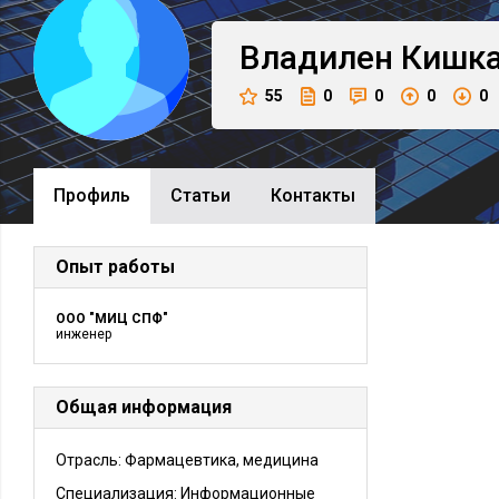
Владилен
Кишк
55
0
0
0
0
Профиль
Cтатьи
Контакты
Опыт работы
ООО "МИЦ СПФ"
инженер
Общая информация
Отрасль: Фармацевтика, медицина
Специализация: Информационные