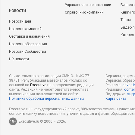
Управленческие вакансии
Бизнес-
НОВОСТИ
Справочник компаний
Книги п
Тесты
Новости дня
Видео п
Новости компаний
Каталог
Отставки и назначения
Новости образования
Новости Сообщества
HR-новости
Свидетельство о регистрации СМИ Эл NФС 77-
Сервисы, рекрут
38751. Републикация материалов - только со
Сервисы, образ
ссылкой на
Executive.ru
, с разрешения редакции
Реклама:
adverti
сайта. Редакция не несет ответственности за
Редакция:
conten
высказывания пользователей на сайте.
Поддержка:
supp
Политика обработки персональных данных
Карта сайта
Executive.ru – краудсорсинговый проект, 80% текстов созданы участни
оспорить логику повествования, уточнить цифры и факты, обращайтесь 
18+
Executive.ru © 2000 – 2026.