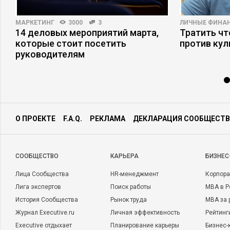
МАРКЕТИНГ
3000
3
ЛИЧНЫЕ ФИНА
14 деловых мероприятий марта,
Тратить чт
которые стоит посетить
против кул
руководителям
О ПРОЕКТЕ
F.A.Q.
РЕКЛАМА
ДЕКЛАРАЦИЯ СООБЩЕСТВ
CООБЩЕСТВО
КАРЬЕРА
БИЗНЕС
Лица Сообщества
HR-менеджмент
Корпора
Лига экспертов
Поиск работы
MBA в Р
История Сообщества
Рынок труда
MBA за 
Журнал Executive.ru
Личная эффективность
Рейтинг
Executive отдыхает
Планирование карьеры
Бизнес-