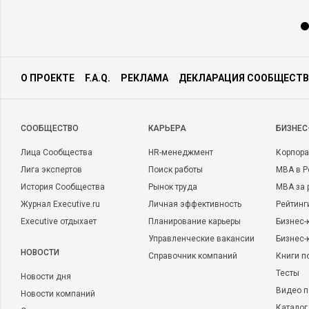
О ПРОЕКТЕ
F.A.Q.
РЕКЛАМА
ДЕКЛАРАЦИЯ СООБЩЕСТВ
CООБЩЕСТВО
КАРЬЕРА
БИЗНЕС
Лица Сообщества
HR-менеджмент
Корпора
Лига экспертов
Поиск работы
MBA в Р
История Сообщества
Рынок труда
MBA за 
Журнал Executive.ru
Личная эффективность
Рейтинг
Executive отдыхает
Планирование карьеры
Бизнес-
Управленческие вакансии
Бизнес-
НОВОСТИ
Справочник компаний
Книги п
Тесты
Новости дня
Видео п
Новости компаний
Каталог