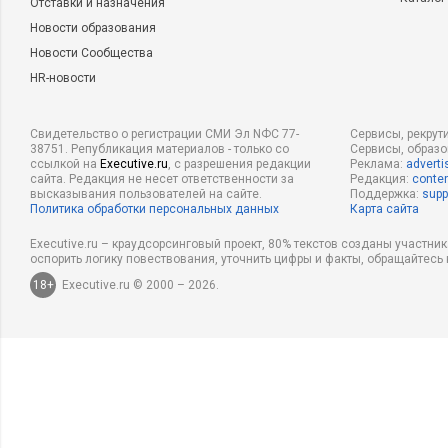
Отставки и назначения
Новости образования
Новости Сообщества
HR-новости
Свидетельство о регистрации СМИ Эл NФС 77-
Сервисы, рекрут
38751. Републикация материалов - только со
Сервисы, образ
ссылкой на
Executive.ru
, с разрешения редакции
Реклама:
adverti
сайта. Редакция не несет ответственности за
Редакция:
conten
высказывания пользователей на сайте.
Поддержка:
supp
Политика обработки персональных данных
Карта сайта
Executive.ru – краудсорсинговый проект, 80% текстов созданы участни
оспорить логику повествования, уточнить цифры и факты, обращайтесь 
18+
Executive.ru © 2000 – 2026.