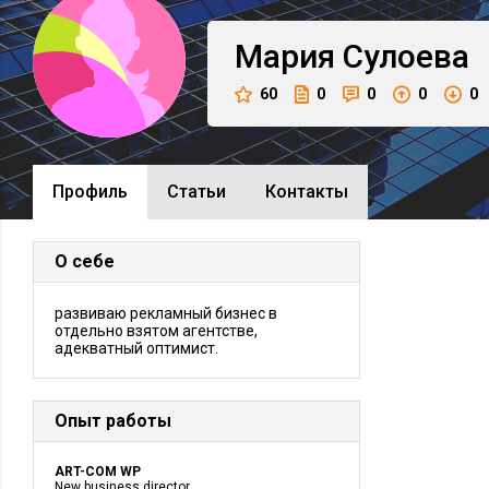
Мария
Сулоева
60
0
0
0
0
Профиль
Cтатьи
Контакты
О себе
развиваю рекламный бизнес в
отдельно взятом агентстве,
адекватный оптимист.
Опыт работы
ART-COM WP
New business director