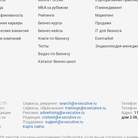
оты
MBA в России
Корпоративная практик
да
MBA за рубежом
IT-менеджмент
фективность
Рейтинги
Маркетинг
ние карьеры
Бизнес-курсы
Продажи
еские вакансии
Бизнес-кейсы
IT для бизнеса
ик компаний
Книги по бизнесу
Exemarket
Тесты
Энциклопедия менедж
Видео по бизнесу
Каталог бизнес-школ
 77-
Сервисы, рекрутинг:
search@e-xecutive.ru
Телефон 
 со
Сервисы, образование:
trainings@e-xecutive.ru
Телефон 
дакции
Реклама:
advertising@e-xecutive.ru
Адрес:
1
 за
Редакция:
content@e-xecutive.ru
дом 2-38,
Поддержка:
support@e-xecutive.ru
х
Карта сайта
 80% текстов созданы участниками Сообщества. Если вы не согласны с идеям