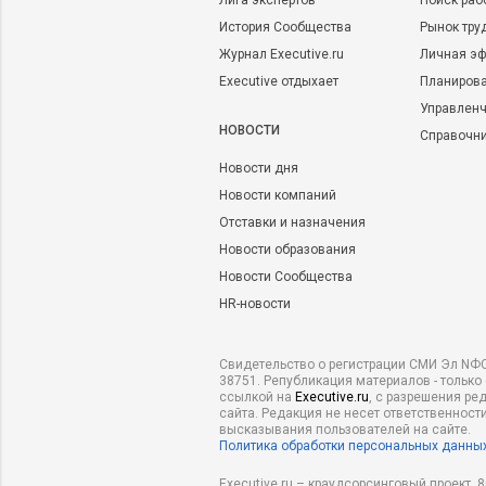
Лига экспертов
Поиск раб
История Сообщества
Рынок тру
Журнал Executive.ru
Личная эф
Executive отдыхает
Планирова
Управленч
НОВОСТИ
Справочн
Новости дня
Новости компаний
Отставки и назначения
Новости образования
Новости Сообщества
HR-новости
Свидетельство о регистрации СМИ Эл NФС
38751. Републикация материалов - только
ссылкой на
Executive.ru
, с разрешения ре
сайта. Редакция не несет ответственности
высказывания пользователей на сайте.
Политика обработки персональных данны
Executive.ru – краудсорсинговый проект,