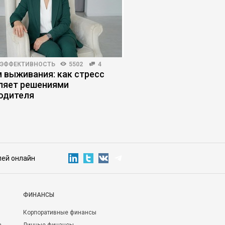
 ЭФФЕКТИВНОСТЬ
5502
4
КОРПОРАТИВНАЯ ПРАКТИКА
 выживания: как стресс
Как выжить дистриб
ляет решениями
альтернативный сце
одителя
лей онлайн
ФИНАНСЫ
Корпоративные финансы