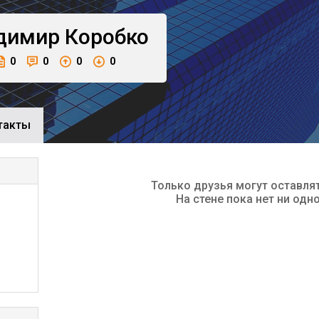
димир
Коробко
0
0
0
0
такты
Только друзья могут оставля
На стене пока нет ни одн