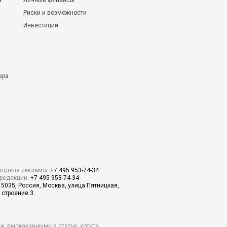
а
Личные финансы
Риски и возможности
Инвестиции
ера
отдела рекламы:
+7 495 953-74-34
редакции:
+7 495 953-74-34
15035, Россия, Москва, улица Пятницкая,
 строение 3.
и, высказанными в статье, хотите