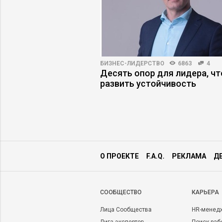
АРЬЕРЫ
5100
66
БИЗНЕС-ЛИДЕРСТВО
6863
4
становится
Десять опор для лидера, ч
найма
развить устойчивость
О ПРОЕКТЕ
F.A.Q.
РЕКЛАМА
Д
CООБЩЕСТВО
КАРЬЕРА
Лица Сообщества
HR-менед