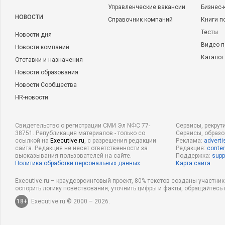
Управленческие вакансии
Бизнес-
НОВОСТИ
Справочник компаний
Книги п
Тесты
Новости дня
Видео п
Новости компаний
Каталог
Отставки и назначения
Новости образования
Новости Сообщества
HR-новости
Свидетельство о регистрации СМИ Эл NФС 77-
Сервисы, рекрут
38751. Републикация материалов - только со
Сервисы, образ
ссылкой на
Executive.ru
, с разрешения редакции
Реклама:
adverti
сайта. Редакция не несет ответственности за
Редакция:
conten
высказывания пользователей на сайте.
Поддержка:
supp
Политика обработки персональных данных
Карта сайта
Executive.ru – краудсорсинговый проект, 80% текстов созданы участни
оспорить логику повествования, уточнить цифры и факты, обращайтесь 
18+
Executive.ru © 2000 – 2026.