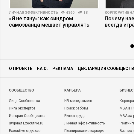
ЛИЧНАЯ ЭФФЕКТИВНОСТЬ
4360
18
КОРПОРАТИВНА
«Я не тяну»: как синдром
Почему на
самозванца мешает управлять
всегда игр
О ПРОЕКТЕ
F.A.Q.
РЕКЛАМА
ДЕКЛАРАЦИЯ СООБЩЕСТВ
CООБЩЕСТВО
КАРЬЕРА
БИЗНЕС
Лица Сообщества
HR-менеджмент
Корпора
Лига экспертов
Поиск работы
MBA в Р
История Сообщества
Рынок труда
MBA за 
Журнал Executive.ru
Личная эффективность
Рейтинг
Executive отдыхает
Планирование карьеры
Бизнес-