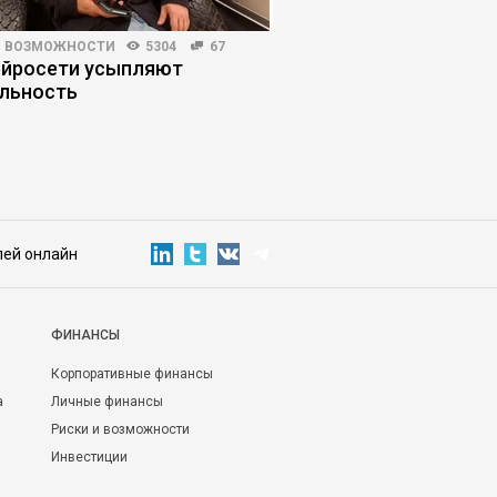
И ВОЗМОЖНОСТИ
5304
67
ПРОДАЖИ
4013
61
ейросети усыпляют
Как продавать, если
льность
не хотят разговарив
лей онлайн
ФИНАНСЫ
Корпоративные финансы
а
Личные финансы
Риски и возможности
Инвестиции