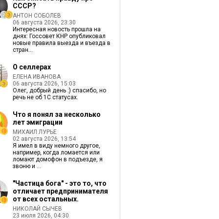
СССР?
АНТОН СОБОЛЕВ
06 августа 2026, 23:30
Интересная новость прошла на
днях: Госсовет КНР опубликовал
новые правила выезда и въезда в
стран...
О селлерах
ЕЛЕНА ИВАНОВА
06 августа 2026, 15:03
Олег, добрый день :) спасибо, но
речь не об 1С статусах.
Что я понял за несколько
лет эмиграции
МИХАИЛ ЛУРЬЕ
02 августа 2026, 13:54
Я имел в виду немного другое,
например, когда ломается или
ломают домофон в подъезде, я
звоню и ...
"Частица бога" - это то, что
отличает предпринимателя
от всех остальных.
НИКОЛАЙ СЫЧЕВ
23 июля 2026, 04:30