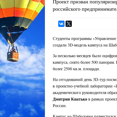
Проект призван популяризи
российского предпринимате
Студенты программы «Управлени
создали 3D-модель кампуса на Ша
За несколько месяцев было оцифров
кампуса, снято более 500 панорам
более 2500 кв.м. площади.
На сегодняшний день 3D-тур посмо
в проектно-учебной лаборатории 
академического руководителя обра
Дмитрия Кнатько
в рамках проект
России.
Кампус на Шаболовке разместился 