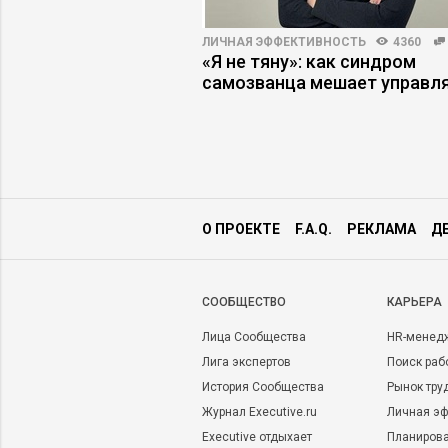
ЛИЧНАЯ ЭФФЕКТИВНОСТЬ
4360
ПРАКТИКА
5326
71
«Я не тяну»: как синдром
ение ИИ не
самозванца мешает управл
 ожиданий: пять
ких ошибок
О ПРОЕКТЕ
F.A.Q.
РЕКЛАМА
Д
CООБЩЕСТВО
КАРЬЕРА
Лица Сообщества
HR-менед
Лига экспертов
Поиск раб
История Сообщества
Рынок тру
Журнал Executive.ru
Личная эф
Executive отдыхает
Планирова