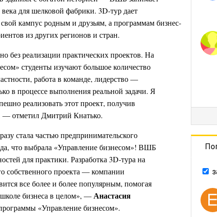
 века для шелковой фабрики. 3D-тур дает
 свой кампус родным и друзьям, а программам бизнес-
ентов из других регионов и стран.
но без реализации практических проектов. На
есом» студенты изучают большое количество
частности, работа в команде, лидерство —
ко в процессе выполнения реальной задачи. Я
спешно реализовать этот проект, получив
, — отметил Дмитрий Кнатько.
сразу стала частью предпринимательского
да, что выбрала «Управление бизнесом»! ВШБ
По
остей для практики. Разработка 3D-тура на
го собственного проекта — компании
з
вится все более и более популярным, помогая
Анастасия
 школе бизнеса в целом», —
а программы «Управление бизнесом».