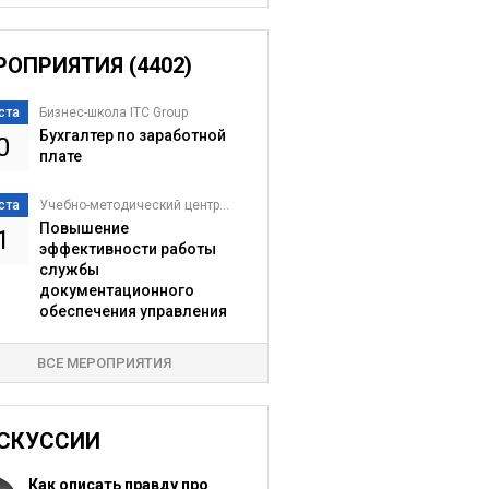
РОПРИЯТИЯ (4402)
ста
Бизнес-школа ITC Group
Бухгалтер по заработной
0
плате
ста
Учебно-методический центр...
Повышение
1
эффективности работы
службы
документационного
обеспечения управления
ВСЕ МЕРОПРИЯТИЯ
СКУССИИ
Как описать правду про