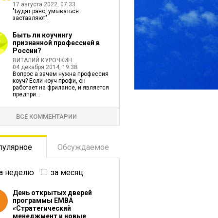
17 августа 2022, 07:33
"Будят рано, умываться
заставляют".
Быть ли коучингу
признанной профессией в
России?
ВИТАЛИЙ КУРОЧКИН
04 декабря 2014, 19:38
Вопрос а зачем нужна профессия
коуч? Если коуч профи, он
работает на фрилансе, и является
предпри...
ВСЕ КОММЕНТАРИИ
пулярное
Обсуждаемое
а неделю
за месяц
День открытых дверей
программы ЕМВА
«Стратегический
менеджмент и новые