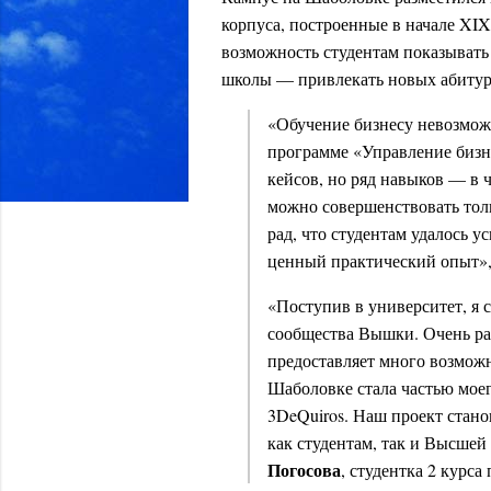
корпуса, построенные в начале XIX
возможность студентам показывать
школы — привлекать новых абитури
«Обучение бизнесу невозмож
программе «Управление бизн
кейсов, но ряд навыков — в 
можно совершенствовать толь
рад, что студентам удалось у
ценный практический опыт»
«Поступив в университет, я 
сообщества Вышки. Очень ра
предоставляет много возможн
Шаболовке стала частью мое
3DeQuiros. Наш проект стано
как студентам, так и Высшей
Погосова
, студентка 2 курс