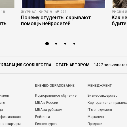
18
ЖУРНАЛ
7419
273
РИСКИ 
Почему студенты скрывают
Как н
ять
помощь нейросетей
бдите
ЕКЛАРАЦИЯ СООБЩЕСТВА
СТАТЬ АВТОРОМ
1427 пользовате
БИЗНЕС-ОБРАЗОВАНИЕ
МЕНЕДЖМЕНТ
жмент
Корпоративное обучение
Бизнес-лидерство
оты
MBA в России
Корпоративная практик
да
MBA за рубежом
IT-менеджмент
фективность
Рейтинги
Маркетинг
ние карьеры
Бизнес-курсы
Продажи