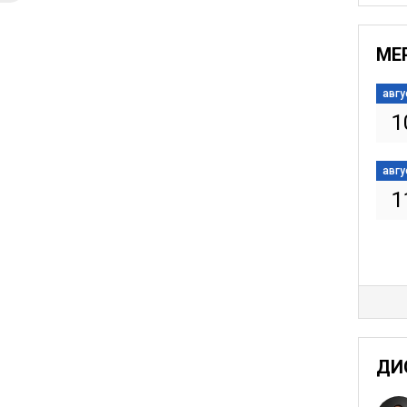
МЕ
авгу
1
авгу
1
ДИ