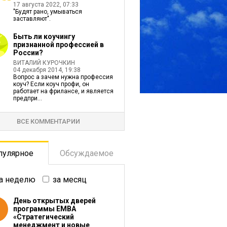
17 августа 2022, 07:33
"Будят рано, умываться
заставляют".
Быть ли коучингу
признанной профессией в
России?
ВИТАЛИЙ КУРОЧКИН
04 декабря 2014, 19:38
Вопрос а зачем нужна профессия
коуч? Если коуч профи, он
работает на фрилансе, и является
предпри...
ВСЕ КОММЕНТАРИИ
пулярное
Обсуждаемое
а неделю
за месяц
День открытых дверей
программы ЕМВА
«Стратегический
менеджмент и новые