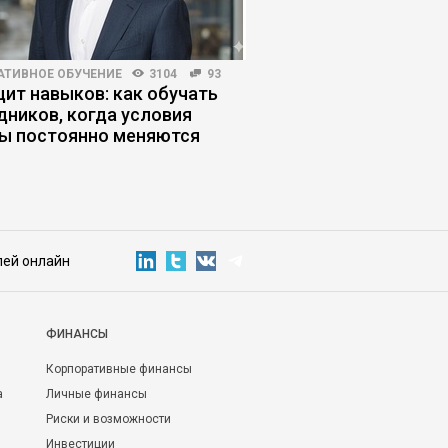
АТИВНОЕ ОБУЧЕНИЕ
3104
93
РИСКИ И ВОЗМОЖНОСТИ
ит навыков: как обучать
Как купить золотой п
дников, когда условия
прогореть
ы постоянно меняются
лей онлайн
ФИНАНСЫ
Корпоративные финансы
а
Личные финансы
Риски и возможности
Инвестиции