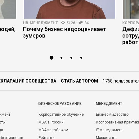
HR-МЕНЕДЖМЕНТ
5126
34
КОРПОР
людей,
Почему бизнес недооценивает
Дефиц
зумеров
сотру
работ
ЕКЛАРАЦИЯ СООБЩЕСТВА
СТАТЬ АВТОРОМ
1768 пользовате
БИЗНЕС-ОБРАЗОВАНИЕ
МЕНЕДЖМЕНТ
жмент
Корпоративное обучение
Бизнес-лидерство
оты
MBA в России
Корпоративная практик
да
MBA за рубежом
IT-менеджмент
фективность
Рейтинги
Маркетинг