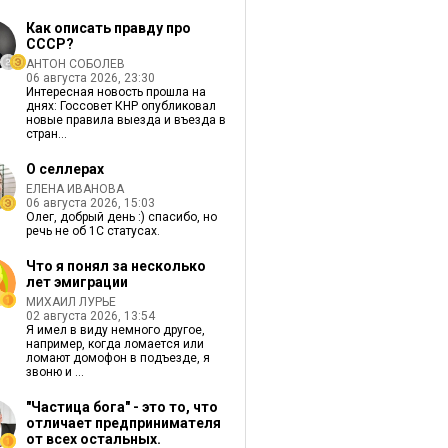
Как описать правду про
СССР?
АНТОН СОБОЛЕВ
06 августа 2026, 23:30
Интересная новость прошла на
днях: Госсовет КНР опубликовал
новые правила выезда и въезда в
стран...
О селлерах
ЕЛЕНА ИВАНОВА
06 августа 2026, 15:03
Олег, добрый день :) спасибо, но
речь не об 1С статусах.
Что я понял за несколько
лет эмиграции
МИХАИЛ ЛУРЬЕ
02 августа 2026, 13:54
Я имел в виду немного другое,
например, когда ломается или
ломают домофон в подъезде, я
звоню и ...
"Частица бога" - это то, что
отличает предпринимателя
от всех остальных.