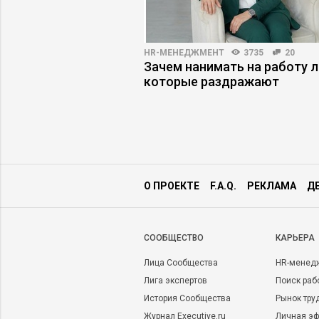
HR-МЕНЕДЖМЕНТ
3735
20
T
8695
0
Зачем нанимать на работу 
 рынок Индонезии:
которые раздражают
 и барьеры
О ПРОЕКТЕ
F.A.Q.
РЕКЛАМА
Д
CООБЩЕСТВО
КАРЬЕРА
Лица Сообщества
HR-менед
Лига экспертов
Поиск раб
История Сообщества
Рынок тру
Журнал Executive.ru
Личная эф