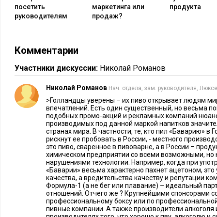
посетить
маркетинга или
продукта
руководителям
продаж?
Комментарии
Участники дискуссии:
Николай Романов
Николай Романов
Нач. отдела, зам. руководителя, Люкс
>Голландцы уверены – их пиво открывает людям м
впечатлений. Есть один существенный, но весьма п
подобных промо-акций и рекламных компаний нюанс.
производимых под данной маркой напитков значите
странах мира. В частности, те, кто пил «Баварию» в 
рискнут ее пробовать в России, - местного производ
это пиво, сваренное в пивоварне, а в России – прод
химическом предприятии со всеми возможными, н
нарушениями технологии. Например, когда при упот
«Баварии» весьма характерно пахнет ацетоном, это
качества, а вредительства качеству и репутации ко
Формула-1 (а не бег или плавание) – идеальный пар
отношений. Отчего же ? Крупнейшими спонсорами с
профессиональному боксу или по профессионально
пивные компании. А также производители алкоголя и
производителях того, что хорошо к пву, алкоголю и с