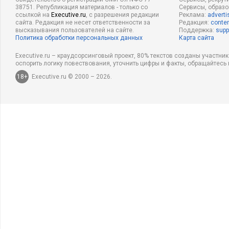
38751. Републикация материалов - только со
Сервисы, образ
ссылкой на
Executive.ru
, с разрешения редакции
Реклама:
adverti
сайта. Редакция не несет ответственности за
Редакция:
conten
высказывания пользователей на сайте.
Поддержка:
supp
Политика обработки персональных данных
Карта сайта
Executive.ru – краудсорсинговый проект, 80% текстов созданы участни
оспорить логику повествования, уточнить цифры и факты, обращайтесь 
18+
Executive.ru © 2000 – 2026.