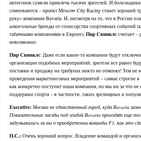
автогонок сумели привлечь тысячи зрителей. И болельщики
сомневаются – проект Moscow City Racing станет хорошей тр
руку» компании Bavaria. И, несмотря на то, что в России п
алкогольные бренды от спонсорства спортивных событий (ка
Пир Свинклс
табачными компаниями в Европе),
считает – 
невозможно.
Пир Свинклс
: Даже если какие-то компании будут отключ
организации подобных мероприятий, зрители все равно буду
поставки и продажу на трибунах никто не отменял! Тем не м
проведения маркетинговых мероприятий – самые строгие в м
как конкретно поступит наша компания, но мы ни за что не
поддержки спорта – в частности, таких зрелищных и попул
Executive
:
Москва не единственный город, куда Bavaria зам
Показательные заезды под эгидой Bavaria проходят еще то
задумывались ли вы о приобретении команды F1, как это сде
П.С.:
Очень хороший вопрос. Владение командой и организ