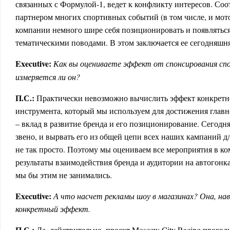
связанных с Формулой-1, ведет к конфликту интересов. Соот
партнером многих спортивных событий (в том числе, и мото
компании немного шире себя позиционировать и появлятьс
тематическими поводами. В этом заключается ее сегодняшня
Executive
:
Как вы оцениваете эффект от спонсирования с
измеряется ли он?
П.С.:
Практически невозможно вычислить эффект конкретн
инструмента, который мы используем для достижения главн
– вклад в развитие бренда и его позиционирование. Сегодн
звено, и вырвать его из общей цепи всех наших кампаний д
не так просто. Поэтому мы оцениваем все мероприятия в ком
результаты взаимодействия бренда и аудитории на автогонк
мы бы этим не занимались.
Executive
:
А что насчет рекламы шоу в магазинах? Она, нав
конкретный эффект.
П.С.:
Да, действительно, проект Moscow City Racing прохо