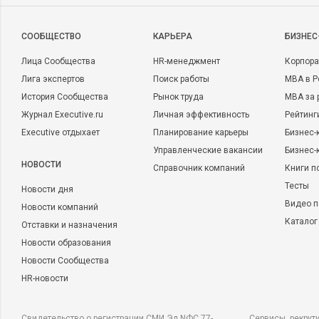
CООБЩЕСТВО
КАРЬЕРА
БИЗНЕС
Лица Сообщества
HR-менеджмент
Корпора
Лига экспертов
Поиск работы
MBA в Р
История Сообщества
Рынок труда
MBA за 
Журнал Executive.ru
Личная эффективность
Рейтинг
Executive отдыхает
Планирование карьеры
Бизнес-
Управленческие вакансии
Бизнес-
НОВОСТИ
Справочник компаний
Книги п
Тесты
Новости дня
Видео п
Новости компаний
Каталог
Отставки и назначения
Новости образования
Новости Сообщества
HR-новости
Свидетельство о регистрации СМИ Эл NФС 77-
Сервисы, рекрут