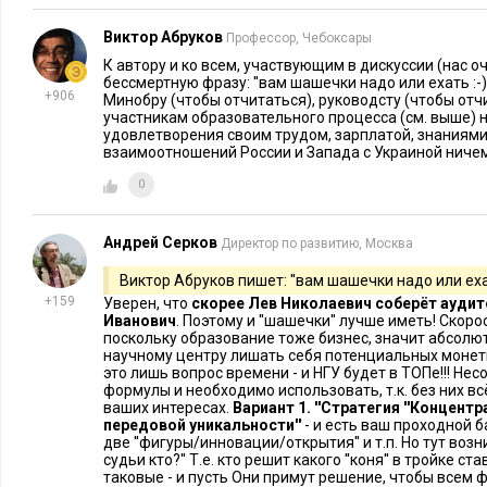
Виктор Абруков
Профессор, Чебоксары
К автору и ко всем, участвующим в дискуссии (нас о
бессмертную фразу: ''вам шашечки надо или ехать :-)
+906
Минобру (чтобы отчитаться), руководсту (чтобы отч
участникам образовательного процесса (см. выше) 
удовлетворения своим трудом, зарплатой, знаниями,
взаимоотношений России и Запада с Украиной ничем
0
Андрей Серков
Директор по развитию, Москва
Виктор Абруков пишет: ''вам шашечки надо или ехать
+159
Уверен, что
скорее Лев Николаевич соберёт аудит
Иванович
. Поэтому и ''шашечки'' лучше иметь! Скоро
поскольку образование тоже бизнес, значит абсолю
научному центру лишать себя потенциальных монет
это лишь вопрос времени - и НГУ будет в ТОПе!!! Не
формулы и необходимо использовать, т.к. без них всё
ваших интересах.
Вариант 1. ''Стратегия ''Концентр
передовой уникальности''
- и есть ваш проходной б
две ''фигуры/инновации/открытия'' и т.п. Но тут воз
судьи кто?'' Т.е. кто решит какого ''коня'' в тройке ст
таковые - и пусть Они примут решение, чтобы всем 