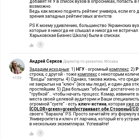
добавят НГУ в список вузов в опросниках, попасть в
прикладным значением. Мы считаем, что это самый эффект
возможно.
Ведь как можно поднять рейтинг универа, если его д
институтов и науки в целом, особенно в Российских услов
зрения западныx рейтинговых агентств.
PS К моему удивлению, большинство Украинских вуз
которые я никогда не слышал и никогда не встречал 
Харьковская Бизнес Школа) были в списках.
0
Андрей Серков
Директор по развитию, Москва
Зададим исходные
: 1)
НГУ
- огромный
комплекс
. 2)
Р
строка, с другой - тоже
комплекс
с некоторым количес
+159
''Входы'' заперты. 4) Однако, такова жизнь, что среди
не закрытых на ''ключ'' (все мы люди), и один-два
простейшим. 5) Два больших ''объёма'' достаточно
''трубкой''... чтобы начать процесс. Комар, извините
места своей целевой аудитории и Ваши специалисты,
огромной ''суете'' - есть
ключ-истина
, которая
уже с
[COLOR=green=green]устраивает обе Стороны[/CO
своего ''барахла'' P.S. Просто зачитайте эту формул
Университета и ключ от ларчика, который его устра
в нескольких экземплярах. Успевайте!
0