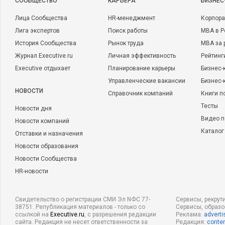
CООБЩЕСТВО
КАРЬЕРА
БИЗНЕС
Лица Сообщества
HR-менеджмент
Корпора
Лига экспертов
Поиск работы
MBA в Р
История Сообщества
Рынок труда
MBA за 
Журнал Executive.ru
Личная эффективность
Рейтинг
Executive отдыхает
Планирование карьеры
Бизнес-
Управленческие вакансии
Бизнес-
НОВОСТИ
Справочник компаний
Книги п
Тесты
Новости дня
Видео п
Новости компаний
Каталог
Отставки и назначения
Новости образования
Новости Сообщества
HR-новости
Свидетельство о регистрации СМИ Эл NФС 77-
Сервисы, рекрут
38751. Републикация материалов - только со
Сервисы, образ
ссылкой на
Executive.ru
, с разрешения редакции
Реклама:
adverti
сайта. Редакция не несет ответственности за
Редакция:
conten