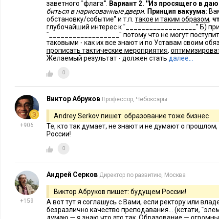
заветного ''флага''.
Вариант 2. ''Из просящего в даю
биться в нарисованные двери.
Принцип вакуума:
Вам
обстановку/событие'' и т.п.
такое и таким образом
,
ч
глубочайший интерес к ''__________________'' Б) пр
''__________________'' потому что не могут поступит
таковыми - как их все знают и по Уставам своим обя
прописать тактические мероприятия
,
оптимизирова
Желаемый результат - должен стать
далее…
0
Виктор Абруков
Профессор, Чебоксары
Andrey Serkov пишет: образование тоже бизнес
+906
Те, кто так думает, не знают и не думают о прошло
России!
0
Андрей Серков
Директор по развитию, Москва
Виктор Абруков пишет: будущем России!
+159
А вот тут я соглашусь с Вами, если ректору или вла
безразлично качество преподавания... (кстати, ''элеме
думаю — я знаю что это так. Образование — огромны