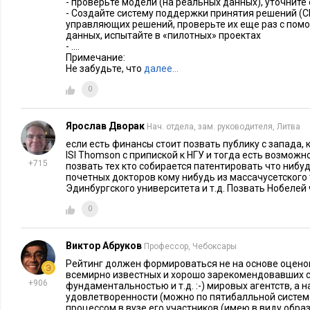
- проверьте модели (на реальных данных), уточнит
В обоих случаях – и с Квантовым центром, и с Иннополисо
- Создайте систему поддержки принятия решений (С
управляющих решений, проверьте их еще раз с пом
о которой пока все предпочитают не думать. Захотят ли ост
данных, испытайте в «пилотных» проектах
профессора в стране, когда их с удовольствием примет лю
- ….
Примечание:
университет? Это касается и их зарплат (реальность такова,
Не забудьте, что
далее…
ученого – как и хорошего инженера, кстати – измеряется сег
0
за курса валют резко уменьшились, и закрытости страны, и, 
невозможности решать глобальные задачи. Это очень болезн
Ярослав Дворак
Нач. отдела, зам. руководителя, Литва
Иннополисом похожий вопрос можно задать и применительн
если есть финансы стоит позвать публику с запада, 
программисты хорошего уровня, которые, к тому же, полу
ISI Thomson с припиской к НГУ и тогда есть возможн
University
+715
(партнера Иннополиса), могут уехать в любую стр
позвать тех кто собирается патентировать что нибу
почетных докторов кому нибудь из массачусетского 
Microsoft
Google
наймет
или
. А нам хотелось бы, чтобы они
Эдинбургского университета и т.д. Позвать Нобелей 
вполне можно было бы направить на амбициозные проекты, 
0
импортозамещением, но с этим пока тоже нет никакой опре
Физтехом
В случае с
, в жизни которого я тоже продолжаю у
Виктор Абруков
Профессор, Чебоксары
правления Физтех-Союза, я вижу некое несоответствие стра
Рейтинг должен формироваться не на основе оценок (
всемирно известных и хорошо зарекомендовавших 
кажется, руководство университета пытается фокусировать 
+906
фундаментальностью и т.д. :-) мировых агентств, а н
направлениях: речь, например, идет о том, чтобы работать 
удовлетворенности (можно по пятибалльной систе
процессом в вузе его участников (имею в виду обра