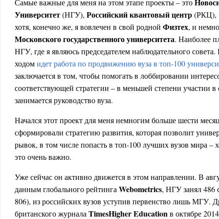
Новос
Самые важные для меня на этом этапе проекты – это
Университет
Российский квантовый центр
(НГУ),
(РКЦ),
Физтех
хотя, конечно же, я вовлечен в свой родной
, и немн
Московского государственного университета
. Наиболее п
НГУ, где я являюсь председателем наблюдательного совета.
ходом
идет работа по продвижению вуза в топ-100 универс
заключается в том, чтобы помогать в лоббировании интерес
соответствующей стратегии – в меньшей степени участии в 
занимается руководство вуза.
Начался этот проект для меня немногим больше шести месяце
сформировали стратегию развития, которая позволит униве
рывок, в том числе попасть в топ-100 лучших вузов мира – хо
это очень важно.
Уже сейчас он активно движется в этом направлении. В авгу
Webometrics
данным глобального рейтинга
, НГУ занял 486 
806), из российских вузов уступив первенство лишь МГУ. 
Times
Higher
Education
британского журнала
в октябре 201