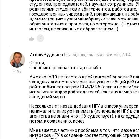
назначения или трудно добываемыми полезными ископаемым
студентов, преподавателей, научных сотрудников, 
родителями студентов и абитуриентов, работодател
такого рода вещи имеют к Физтеху опосредованное отноше
государственных учреждений, принимающих на раб
занимались сильно фундаментальной наукой, при этом прикл
администрацию вуза и минобрнауки тоже можно вкл
образовательного процесса, но осторожно :-) - у ни
сильная сторона – чисто прикладные вещи были специали
интересы, не связанные с образованием :-)
Не думаю, что разворот в чисто прикладном направлении —
0
даже несмотря на, возможно, более простой доступ к ресурс
стоматологии не приводят с создания лазерной хирургии.
Игорь Рудычев
Нач. отдела, зам. руководителя, США
Но в целом развитие университета все равно идет быстро: з
Сергей,
Очень интересная статья, спасибо.
первом квартале 2015 года), строятся новые научные корпус
+196
зарегистрирован фонд целевого капитала (эндаумент), созда
Уже около 10 лет состою в рейтинговой опросной па
западных агентств, которые выпускают общий рейти
инжиниринга, построен лицей для продвинутых детей, улу
рейтинг бизнес програм ББА/МБА (если я не ошиба
используют опрос работодателей как одну компонен
вокруг университета – например, открылось отличное кафе 
заведений мира).
строятся новые офисные площади, расширяется сотрудниче
Несколько лет назад добавил НГУ в список универси
технологическими компаниями, огромное количество проек
нанимал и планирую нанимать (изначально НГУ в спи
выпускников – Физтех-Союз.
агентства не знали, что НГУ существует), на следущи
потом, к сожалению, исчез.
Еще раз повторю: для меня и моих партнеров по научным пр
Мне кажется, частично проблема в том, что даже ес
интересов НГУ в создании соответствующей стратеги
всех этих проектах занимаются глубоко фундаментальной н