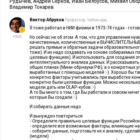
Рудычев
,
Андрей Серков
,
Иван Белоусов
,
Михаил Обо
Но состояние неопределенности в экономике и политике вс
Владимир Токарев
стартовали мы именно как глобальный центр и были сильно
международное научное сотрудничество, без которого серь
Виктор Абруков
Профессор, Чебоксары
невозможны. На тот момент страна, как нам казалось, была
Я тоже работал в НИИ физики в 1973-74 годах - гото
была интересна ученым из других государств. Сейчас опреде
+906
Но сейчас не об этом. А том, что для управления н
и работа мировых научных величин под вопросом. И это оче
качественные, количественные и ВЫЧИСЛИТЕЛЬНЫ
решать прямые и обратные задачи образовательного
только для нас, а для всей российской науки. Так что это не
тоже). И их надо создавать на основе собираемых п
проблема.
целевых функциях). И использовать для создания э
интеллектуального анализа данных. И рассказывать в
общих планах (Мини-обрнауки РФ), а о конкретных 
Иннополисом
Похожая ситуация с
. Он развивается, и весь
выработанных с помощью моделей :-). Хорошо бы та
заключено партнерство с тремя вузами из мирового топ-100
конкретно факторы учитывались при выработке кон
конкретно были целевые функции. Можно нескольк
преподавателями университета стало 16 профессоров между
модели дать или OLAP-кубов :-)
гостевые лекции за год прочитало 45 лучших глобальных п
А то Вы много о том, где Вы работали и совсем ниче
которые Вы создали :-)
уникальные для России бакалаврские и магистерские прогр
И собирать данные надо
исследовательских лаборатории и т.д. Но мы пытаемся созд
уровня, а эта задача подразумевает постоянное приглашени
И вынужден повториться:
- Определите правильно целевые функции Российског
соответствующей квалификации. Захотят ли они приезжать 
- определите все возможные факторы, влияющие н
- соберите данные, подготовьте их к анализу, сдела
в текущем положении – это вопрос.
(модели)