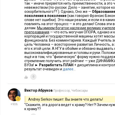
так – иначе прервётся нить преемственности, а это
невежеством (по-русски: Дело – занятие, которое ко
оскорбительного?? ). Однако, Оно же —
Образование
поколения в поколение
(как говорил Фрэнсис Бэкон)
слове нет ошибки). Это наши реалии, и если я в каки
повлиять на этот процесс — я это делаю! Слова эти 
делам.
Мы имеем богатое наследие великих учителе
преподавания
— что есть могучая ОПОРА, однако и 
корпораций и государственной машины хотят массы
функционала. Без комментариев. Каждый Учитель зн
цель Человека — всесторонне развитая Личность, а
его к этой цели. А НГУ в обойме и обязано выдавать 
высококвалифицированные и головы и руки. Положи
ещё и в том, что ''физическую'' форму нужно поддер
стремление получить этот рейтинг — уже ДИНАМИКА в
ВУЗа! ►
Разработать ПЛАН
+ дисциплина и контрол
результат очевиден и
далее…
0
Виктор Абруков
Профессор, Чебоксары
Andrey Serkov пишет: Вы знаете что делать!
+906
''Скажите, эта дорога ведет к храму? Нет?! Зачем ну
к храму??