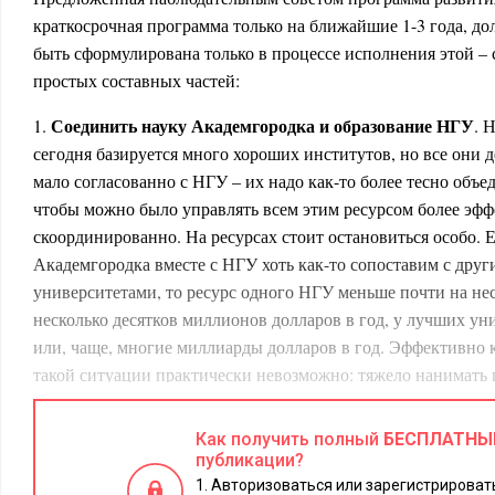
краткосрочная программа только на ближайшие 1-3 года, д
быть сформулирована только в процессе исполнения этой – с
простых составных частей:
Соединить науку Академгородка и образование НГУ
1.
. 
сегодня базируется много хороших институтов, но все они д
мало согласованно с НГУ – их надо как-то более тесно объе
чтобы можно было управлять всем этим ресурсом более эфф
скоординированно. На ресурсах стоит остановиться особо. Е
Академгородка вместе с НГУ хоть как-то сопоставим с дру
университетами, то ресурс одного НГУ меньше почти на не
несколько десятков миллионов долларов в год, у лучших ун
или, чаще, многие миллиарды долларов в год. Эффективно 
такой ситуации практически невозможно: тяжело нанимать
профессоров, покупать оборудование для высококлассных ис
Необходимо куда большее финансирование – передовая наука
Как получить полный
БЕСПЛАТНЫ
конкурировать приходится на мировом уровне. И управлять
публикации?
более централизованно – в интересах общей цели и в рамка
Авторизоваться или зарегистрировать