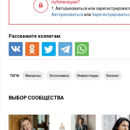
публикации?
Опять же пределы иммунитета будут определяться, по всей 
Авторизоваться или зарегистрировать
ситуации, не будут иметь четкого законодательного регулир
Авторизоваться
или
Зарегистрироватьс
Расскажите коллегам:
финансы
экономика
инвестиции
бизнес
ТЕГИ:
ВЫБОР СООБЩЕСТВА