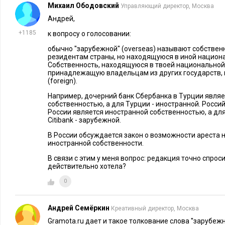
возникшие в ходе применения этого закона, будут затрагива
Михаил Ободовский
Управляющий директор, Москва
иностранных государств, организаций или граждан, что поз
Андрей,
Европейский суд по правам человека
. Но в любом случае
+1185
к вопросу о голосовании:
или признать нелегитимным тот или иной нормативно-прав
обычно ''зарубежной'' (overseas) называют собств
суда РФ. Речи же о защите нет. В данном случае имеет мест
резидентам страны, но находящуюся в иной национ
реакция на аресты активов РФ за рубежом.
Собственность, находящуюся в твоей национальной
принадлежащую владельцам из других государств, н
(foreign).
Законопроект имеет хорошие перспективы принятия после д
положений, соглашается партнер международной юридиче
Например, дочерний банк Сбербанка в Турции являе
собственностью, а для Турции - иностранной. Российск
Freehills Алексей Панич
. Очевидно, что принятие закона об
России является иностранной собственностью, а дл
необходимостью урегулирования вопросов иммунитета други
Citibank - зарубежной.
политическими причинами, в частности, желанием применя
В России обсуждается закон о возможности ареста 
иностранной собственности.
отношении государств, ограничивающих государственный 
данный закон не содержит каких-либо положений, которые 
В связи с этим у меня вопрос: редакция точно спроси
действительно хотела?
сложившейся практикой и принципами международного пра
0
позволит четко урегулировать вопросы применения россий
государственного иммунитета.
Андрей Семёркин
Креативный директор, Москва
Вообще же данный законопроект служит своего рода преду
Gramota.ru дает и такое толкование слова ''зарубежн