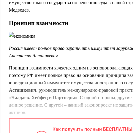
имущество такого государства по решению суда в нашей стр
Медведев.
Принцип взаимности
Россия имеет полное право ограничить иммунитет зарубе
Анастасия Асташкевич
Принцип взаимности является одним из основополагающих
поэтому РФ имеет полное право на основании принципа вз
юрисдикционный иммунитет имущества иностранного госуд
Асташкевич
, руководитель международно-правовой практи
Чаадаев, Хейфец и Партнеры
«
». С одной стороны, другие 
данное решение. С другой – данный законопроект не защити
активов.
В то же время сложно представить себе ситуацию, при котор
Как получить полный
БЕСПЛАТНЫ
ограничивать юрисдикционный
иммунитет иностранного 