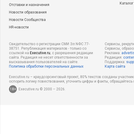
Лукашов
Каталог
Отставки и назначения
Новости образования
Последствий для российской экономики не будет, уверен а
Новости Сообщества
Дмитрий Лукашов
. Так как законопроект предусматривает
HR-новости
государственной собственности других стран, а не частной. 
и есть существенные ограничения. Во-вторых, в Конституци
прямо записано, что «Общепризнанные принципы и нормы 
Свидетельство о регистрации СМИ Эл NФС 77-
Сервисы, рекрут
38751. Републикация материалов - только со
Сервисы, образ
международные договоры РФ являются составной частью ее
ссылкой на
Executive.ru
, с разрешения редакции
Реклама:
adverti
сайта. Редакция не несет ответственности за
Редакция:
conten
международным договором установлены иные правила, чем
высказывания пользователей на сайте.
Поддержка:
supp
то применяются правила международного договора. «На мой
Политика обработки персональных данных
Карта сайта
существенно осложнить правоприменение нового законопрое
Executive.ru – краудсорсинговый проект, 80% текстов созданы участни
оспорить логику повествования, уточнить цифры и факты, обращайтесь 
Но и в целом данную инициативу стоит рассматривать толь
18+
Executive.ru © 2000 – 2026.
санкций или мер по отношению к Западу, а не отдельно, ина
«Альпари» Анна Бодрова
полагает старший аналитик
. Лю
оставить за собой право заморозить иностранные счета или 
под собственную юрисдикцию как-то нелогично, это грози
судебными разбирательствами и репутационными потерями.
рейтинговые агентства охотно учтут такую инициативу
в с