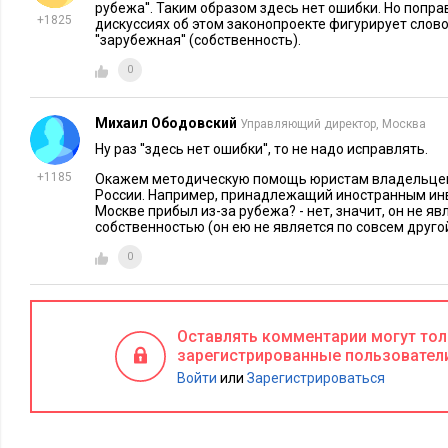
государств, что в случае недружественных действий в отн
рубежа''. Таким образом здесь нет ошибки. Но попра
+1825
дискуссиях об этом законопроекте фигурирует слово '
государственного имущества Россия будет предпринимать а
''зарубежная'' (собственность).
отношении имущества соответствующих государств, уверен
0
по себе этот закон
защитить российское имущество от арест
поскольку многие иностранные государства, скорее всего, бу
Михаил Ободовский
Управляющий директор, Москва
возможных рисков для своего имущества в России. Кроме то
Ну раз ''здесь нет ошибки'', то не надо исправлять.
либо действий в отношении имущества других государств н
+1185
Окажем методическую помощь юристам владельцев '
одного закона недостаточно, так как для ареста и обращени
России. Например, принадлежащий иностранным ин
государства требуются судебные акты. В связи с этим, в на
Москве прибыл из-за рубежа? - нет, значит, он не я
собственностью (он ею не является по совсем друго
ясно, каким образом будут реализовываться положения расс
0
Экономика не пострадает?
Оставлять комментарии могут то
зарегистрированные пользовател
Войти
или
Зарегистрироваться