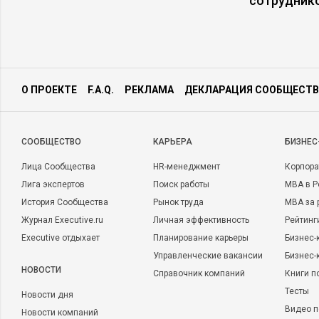
сотрудник
недвижимости, которые в случае необходимости могут быть 
активных действий в отношении имущества РФ на Западе.
О ПРОЕКТЕ
F.A.Q.
РЕКЛАМА
ДЕКЛАРАЦИЯ СООБЩЕСТВ
CООБЩЕСТВО
КАРЬЕРА
БИЗНЕС
Лица Сообщества
HR-менеджмент
Корпора
Лига экспертов
Поиск работы
MBA в Р
История Сообщества
Рынок труда
MBA за 
Журнал Executive.ru
Личная эффективность
Рейтинг
Executive отдыхает
Планирование карьеры
Бизнес-
Управленческие вакансии
Бизнес-
НОВОСТИ
Справочник компаний
Книги п
Тесты
Новости дня
Последствий для российской экономики новый закон иметь н
Видео п
Новости компаний