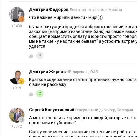
Дмитрий Федоров
Директор по рекламе, Москва
что важнее мир или деньги - мир! )))
+3430
бывает ситуация вроде бы добрых отношений, когда
заказчик (например известный банк) на самом выс
обещает возместить оплату а юристы просто говорят
мы не такие - у нас так не бывает" а устроить встре
удается
0
Дмитрий Жирнов
HR-директор, ОАЭ
Краткое содержание статьи: претензию нужно состав
я вам не расскажу.
+919
2
Сергей Капустянский
Генеральный директор, Болгария
А можно реальные примеры от людей, которые не пла
претензия их убедила?
+6372
Скажу свое мнение - никакие претензии не работаю
процедуры взыскания - все понятно, но как убедите