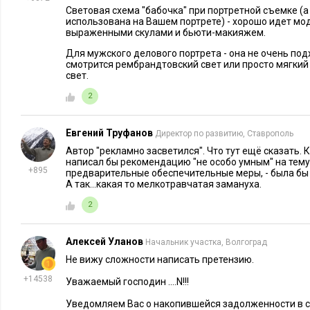
Световая схема "бабочка" при портретной съемке (а
использована на Вашем портрете) - хорошо идет мо
выраженными скулами и бьюти-макияжем.
Для мужского делового портрета - она не очень под
смотрится рембрандтовский свет или просто мягки
свет.
2
Евгений Труфанов
Директор по развитию, Ставрополь
Автор "рекламно засветился". Что тут ещё сказать. 
написал бы рекомендацию "не особо умным" на тему
+895
предварительные обеспечительные меры, - была бы
А так...какая то мелкотравчатая замануха.
2
Алексей Уланов
Начальник участка, Волгоград
Не вижу сложности написать претензию.
+14538
Уважаемый господин ....N!!!
Уведомляем Вас о накопившейся задолженности в сумме 