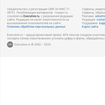
Свидетельство о регистрации СМИ Эл NФС 77-
Сервисы, рекрут
38751. Републикация материалов - только со
Сервисы, образ
ссылкой на
Executive.ru
, с разрешения редакции
Реклама:
adverti
сайта. Редакция не несет ответственности за
Редакция:
conten
высказывания пользователей на сайте.
Поддержка:
supp
Политика обработки персональных данных
Карта сайта
Executive.ru – краудсорсинговый проект, 80% текстов созданы участни
оспорить логику повествования, уточнить цифры и факты, обращайтесь 
18+
Executive.ru © 2000 – 2026.