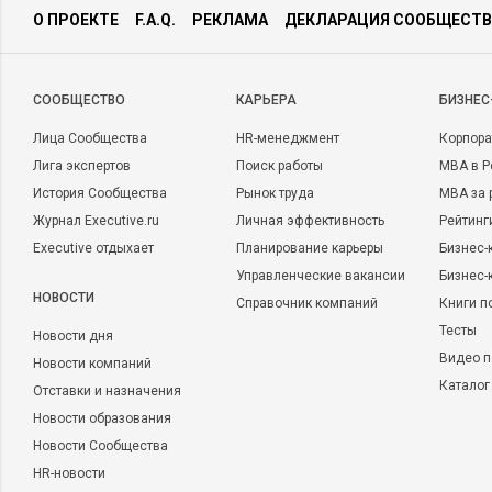
О ПРОЕКТЕ
F.A.Q.
РЕКЛАМА
ДЕКЛАРАЦИЯ СООБЩЕСТВ
CООБЩЕСТВО
КАРЬЕРА
БИЗНЕС
Лица Сообщества
HR-менеджмент
Корпора
Лига экспертов
Поиск работы
MBA в Р
История Сообщества
Рынок труда
MBA за 
Журнал Executive.ru
Личная эффективность
Рейтинг
Executive отдыхает
Планирование карьеры
Бизнес-
Управленческие вакансии
Бизнес-
НОВОСТИ
Справочник компаний
Книги п
Тесты
Новости дня
Видео п
Новости компаний
Каталог
Отставки и назначения
Новости образования
Новости Сообщества
HR-новости