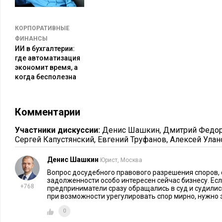
ждать 30 дней. Поэтому я рекомендую направлять претензи
рекомендаций по истечении пяти-десяти дней с момента нас
Тогда время будет работать на вас.
КОРПОРАТИВНЫЕ
ФИНАНСЫ
Соблюдение указанных рекомендаций, грамотное составлен
ИИ в бухгалтерии:
отношение к вашему контрагенту позволяет быстро взыскать
где автоматизация
экономит время, а
когда бесполезна
Комментарии
Участники дискуссии:
Денис Шашкин
,
Дмитрий Федо
Сергей Капустянский
,
Евгений Труфанов
,
Алексей Улан
Денис Шашкин
Юрист, Москва
Вопрос досудебного правового разрешения споров, 
задолженности особо интересен сейчас бизнесу. Есл
+768
предприниматели сразу обращались в суд и судились
при возможности урегулировать спор мирно, нужно э
0