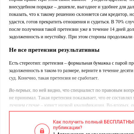
внесудебном порядке – дешевле, выгоднее и удобнее для д
показать, что к такому решению склоняется сам кредитор, но
удастся, готов прекратить отношения и судиться. В 70% слу
после получения такой претензии уже в течение 14 дней д
задолженность и неустойку. При этом стороны продолжали 
Не все претензии результативны
Есть стереотип: претензия – формальная бумажка с парой пр
задолженность в таком-то размере, верните в течение десят
суд. Конечно, такая претензия не сработает.
Во-первых
, по ней видно, что специалист по правовым вопр
не принимал. Такая претензия показывает, что ее составлял
лучшем случае – юрист низкой квалификации. Во-вторых, он
не показывает контрагенту целостную картинку сложившейс
среди массы других претензий и писем.
Как получить полный
БЕСПЛАТНЫ
публикации?
Претензия должна быть написана, с одной стороны, как лит