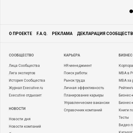
О ПРОЕКТЕ
F.A.Q.
РЕКЛАМА
ДЕКЛАРАЦИЯ СООБЩЕСТВ
CООБЩЕСТВО
КАРЬЕРА
БИЗНЕС
Лица Сообщества
HR-менеджмент
Корпора
Лига экспертов
Поиск работы
MBA в Р
История Сообщества
Рынок труда
MBA за 
Журнал Executive.ru
Личная эффективность
Рейтинг
Executive отдыхает
Планирование карьеры
Бизнес-
Управленческие вакансии
Бизнес-
НОВОСТИ
Справочник компаний
Книги п
Тесты
Новости дня
Видео п
Новости компаний
Каталог