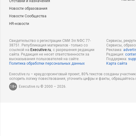
Отставки и назначения
Новости образования
Новости Сообщества
HR-новости
Свидетельство о регистрации СМИ Эл NФС 77-
Сервисы, рекрут
38751. Републикация материалов - только со
Сервисы, образ
ссылкой на
Executive.ru
, с разрешения редакции
Реклама:
adverti
сайта. Редакция не несет ответственности за
Редакция:
conten
высказывания пользователей на сайте.
Поддержка:
supp
Политика обработки персональных данных
Карта сайта
Executive.ru – краудсорсинговый проект, 80% текстов созданы участни
оспорить логику повествования, уточнить цифры и факты, обращайтесь 
18+
Executive.ru © 2000 – 2026.