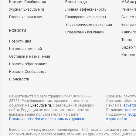
История Сообщества
Рынок труда
MBA за 
Журнал Executive.ru
Личная эффективность
Рейтинг
Executive отдыхает
Планирование карьеры
Бизнес-
Управленческие вакансии
Бизнес-
НОВОСТИ
Справочник компаний
Книги п
Тесты
Новости дня
Видео п
Новости компаний
Каталог
Отставки и назначения
Новости образования
Новости Сообщества
HR-новости
Свидетельство о регистрации СМИ Эл NФС 77-
Сервисы, рекрут
38751. Републикация материалов - только со
Сервисы, образ
ссылкой на
Executive.ru
, с разрешения редакции
Реклама:
adverti
сайта. Редакция не несет ответственности за
Редакция:
conten
высказывания пользователей на сайте.
Поддержка:
supp
Политика обработки персональных данных
Карта сайта
Executive.ru – краудсорсинговый проект, 80% текстов созданы участни
оспорить логику повествования, уточнить цифры и факты, обращайтесь 