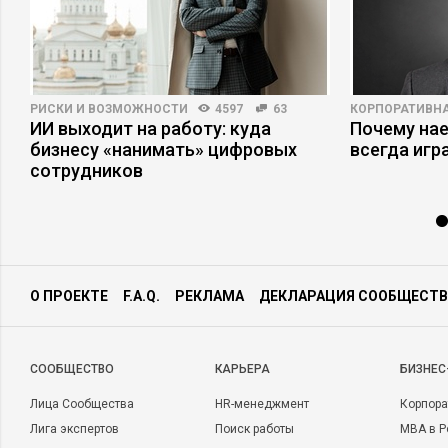
РИСКИ И ВОЗМОЖНОСТИ
4597
63
КОРПОРАТИВНА
ИИ выходит на работу: куда
Почему на
бизнесу «нанимать» цифровых
всегда игр
сотрудников
О ПРОЕКТЕ
F.A.Q.
РЕКЛАМА
ДЕКЛАРАЦИЯ СООБЩЕСТВ
CООБЩЕСТВО
КАРЬЕРА
БИЗНЕС
Лица Сообщества
HR-менеджмент
Корпора
Лига экспертов
Поиск работы
MBA в Р