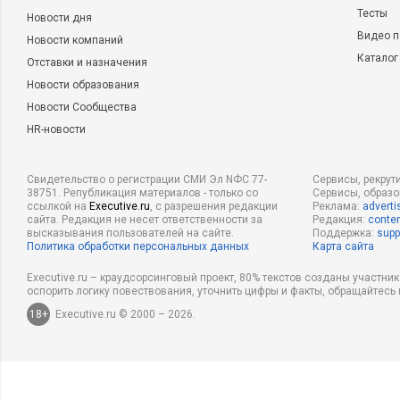
Тесты
Новости дня
Видео п
Новости компаний
Каталог
Отставки и назначения
Новости образования
Новости Сообщества
HR-новости
Свидетельство о регистрации СМИ Эл NФС 77-
Сервисы, рекрут
38751. Републикация материалов - только со
Сервисы, образ
ссылкой на
Executive.ru
, с разрешения редакции
Реклама:
adverti
сайта. Редакция не несет ответственности за
Редакция:
conten
высказывания пользователей на сайте.
Поддержка:
supp
Политика обработки персональных данных
Карта сайта
Executive.ru – краудсорсинговый проект, 80% текстов созданы участни
оспорить логику повествования, уточнить цифры и факты, обращайтесь 
18+
Executive.ru © 2000 – 2026.