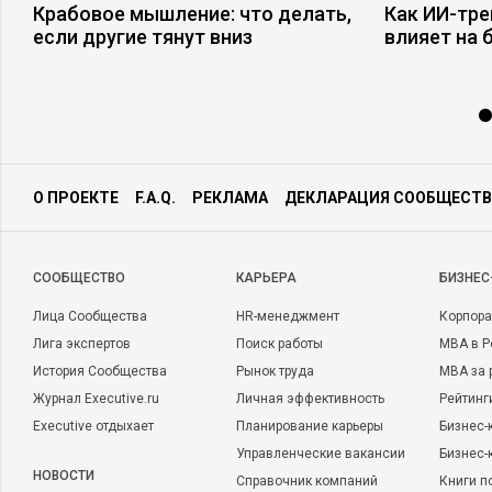
Крабовое мышление: что делать,
Как ИИ-тр
с
если другие тянут вниз
влияет на 
О ПРОЕКТЕ
F.A.Q.
РЕКЛАМА
ДЕКЛАРАЦИЯ СООБЩЕСТВ
CООБЩЕСТВО
КАРЬЕРА
БИЗНЕС
Лица Сообщества
HR-менеджмент
Корпора
Лига экспертов
Поиск работы
MBA в Р
История Сообщества
Рынок труда
MBA за 
Журнал Executive.ru
Личная эффективность
Рейтинг
Executive отдыхает
Планирование карьеры
Бизнес-
Управленческие вакансии
Бизнес-
НОВОСТИ
Справочник компаний
Книги п