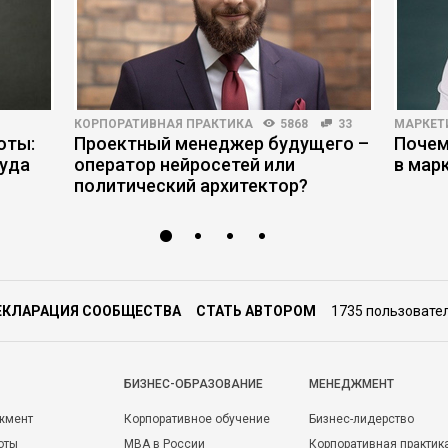
КОРПОРАТИВНАЯ ПРАКТИКА
5868
33
МАРКЕТ
оты:
Проектный менеджер будущего –
Почем
руда
оператор нейросетей или
в мар
политический архитектор?
ЕКЛАРАЦИЯ СООБЩЕСТВА
СТАТЬ АВТОРОМ
1735 пользовате
БИЗНЕС-ОБРАЗОВАНИЕ
МЕНЕДЖМЕНТ
жмент
Корпоративное обучение
Бизнес-лидерство
оты
MBA в России
Корпоративная практик