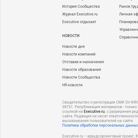
История Сообщества
Рынок тру
Журнал Executive.ru
Личная эф
Executive отдыхает
Планирова
Управленч
НОВОСТИ
Справочн
Новости дня
Новости компаний
Отставки и назначения
Новости образования
Новости Сообщества
HR-новости
Свидетельство о регистрации СМИ Эл NФС
38751. Републикация материалов - только
ссылкой на
Executive.ru
, с разрешения ре
сайта. Редакция не несет ответственности
высказывания пользователей на сайте.
Политика обработки персональных данны
Executive.ru – краудсорсинговый проект,