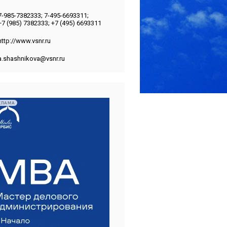
7-985-7382333; 7-495-6693311;
+7 (985) 7382333; +7 (495) 6693311
http://www.vsnr.ru
a.shashnikova@vsnr.ru
КЛАМА