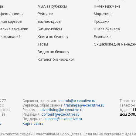
да
MBA за рубежом
IT-менеджмент
фективность
Рейтинги
Маркетинг
ние карьеры
Бизнес-курсы
Продажи
еские вакансии
Бизнес-кейсы
IT для бизнеса
ик компаний
Книги по бизнесу
Exemarket
Тесты
Энциклопедия менедж
Видео по бизнесу
Каталог бизнес-школ
 77-
Сервисы, рекрутинг:
search@e-xecutive.ru
Телефон 
 со
Сервисы, образование:
trainings@e-xecutive.ru
Телефон 
дакции
Реклама:
advertising@e-xecutive.ru
Адрес:
1
 за
Редакция:
content@e-xecutive.ru
дом 2-38,
Поддержка:
support@e-xecutive.ru
х
Карта сайта
 80% текстов созданы участниками Сообщества. Если вы не согласны с идеям