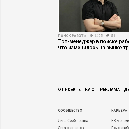
ВО
4303
28
ПОИСК РАБОТЫ
6405
51
нцу выдержать
Топ-менеджер в поиске раб
рху и снизу
что изменилось на рынке т
О ПРОЕКТЕ
F.A.Q.
РЕКЛАМА
Д
CООБЩЕСТВО
КАРЬЕРА
Лица Сообщества
HR-менед
Лига экспертов
Поиск раб