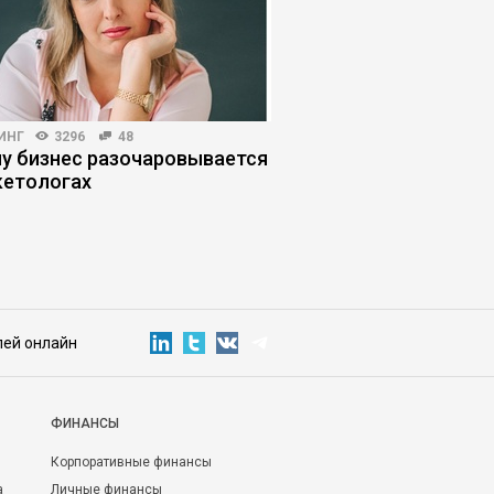
ИНГ
3296
48
HR-МЕНЕДЖМЕНТ
4153
у бизнес разочаровывается
Единорог, винтик, по
кетологах
сценария найма пер
лей онлайн
ФИНАНСЫ
Корпоративные финансы
а
Личные финансы