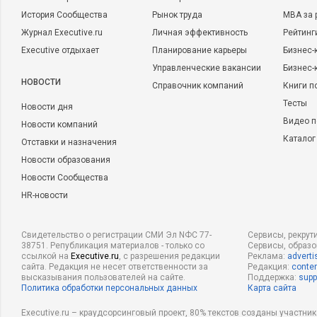
История Сообщества
Рынок труда
MBA за 
Журнал Executive.ru
Личная эффективность
Рейтинг
Executive отдыхает
Планирование карьеры
Бизнес-
Управленческие вакансии
Бизнес-
НОВОСТИ
Справочник компаний
Книги п
Тесты
Новости дня
Видео п
Новости компаний
Каталог
Отставки и назначения
Новости образования
Новости Сообщества
HR-новости
Свидетельство о регистрации СМИ Эл NФС 77-
Сервисы, рекрут
38751. Републикация материалов - только со
Сервисы, образ
ссылкой на
Executive.ru
, с разрешения редакции
Реклама:
adverti
сайта. Редакция не несет ответственности за
Редакция:
conten
высказывания пользователей на сайте.
Поддержка:
supp
Политика обработки персональных данных
Карта сайта
Executive.ru – краудсорсинговый проект, 80% текстов созданы участни