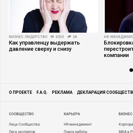
БИЗНЕС-ЛИДЕРСТВО
4303
28
HR-МЕНЕДЖМЕ
я
Как управленцу выдержать
Блокировка
давление сверху и снизу
перестрои
компании
О ПРОЕКТЕ
F.A.Q.
РЕКЛАМА
ДЕКЛАРАЦИЯ СООБЩЕСТВ
CООБЩЕСТВО
КАРЬЕРА
БИЗНЕС
Лица Сообщества
HR-менеджмент
Корпора
Лига экспертов
Поиск работы
MBA в Р