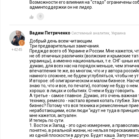
Возможности его влияния на ''стадо'' ограничены с
художник творит бизнес-организацию ради одной только люб
админподдержки он не лидер.
вообще очень легко обидеть...
0
А восточная предпринимательская установка основана н
Вадим Петриченко
Системный аналитик, Украина
В отличие от западного восприятия мира, всегда очень опти
Добрый день всем читающим.
мировоззрение довольно мрачно. Индуизм видит в этом мир
Три предварительных замечания.
+4245
Преджде всего об Украине и России. Мне кажется, ч
страдающего человеческого духа и потому конечная задача ч
не об этничных различиях (волжские и крымские тат
бремени материи. А буддизм вообще считает, что бытие кажд
украинцы), а именно национальных, т.е. СНГ-шных ил
думаю, для всех нас на порядок меньше, чем этничн
недоразумение, которое нужно исправить уходом в полное 
впечатления те же, во многом, что и у автора российс
восточных людей нет претензий к миру, он либо совершенен
намного сложнее, не будем углубляться, чтобы не ут
И второе: об олигархическом и малом бизнесе. Насчет
индуистов), либо его попросту нет, он - иллюзия (у буддист
знаю то, что и все, по печати), поэтому не буду о не
хорошо: в лицах и событиях. О нем и буду говорить.
человек в этом «нормальном» мире страдает, ибо он для эт
А третье - самое главное. Думаю, это очень важная 
потому задача земной жизни и всех земных дел в том, чтобы
технику, ремесло - настало время копать глубже. Зач
бизнес? Потому что вся техника и ремесленные при
Соответственно, базовая установка восточных предпринимат
неработающими, если люди ''идут не туда в принципе'
которой ее сотрудникам было бы хорошо...
мне кажется, актуален.
И теперь по сути.
1. Восток и Запад - это одно измерение, а православ
И эта установка тоже выражена в миссиях восточных к
понятно, в реальной жизни, но нельзя перескакиват
из одной плоскости в другую. Будет каша. Запутаемс