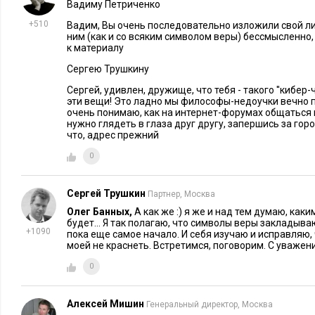
Но желание самореализации - это один из важнейших мот
Вадиму Петриченко
восточной культуре..
.
+510
Вадим, Вы очень последовательно изложили свой ли
ним (как и со всяким символом веры) бессмысленно,
к материалу
Возьмем любой западный учебник по менеджменту и прочит
людей: человеческим ресурсом или человеческим капиталом. 
Сергею Трушкину
используют для каких-то целей. Капитал - это то, что инвес
Сергей, удивлен, дружище, что тебя - такого ''кибер-ч
эти вещи! Это ладно мы философы-недоучки вечно пы
приросло. В любом случае, это объект, которым пользуются,
очень понимаю, как на интернет-форумах общаться 
и может самореализоваться. Призывы к развитию человеческ
нужно глядеть в глаза друг другу, запершись за гор
что, адрес прежний
они все приправлены самыми ласковыми словами - это все
оптимизировать ресурс через поиск в нем внутренних резер
0
так: вы там, ребята, в порядке самореализации можете в пе
крестиком вышивать, главное, чтобы у вас нужные для дела
Сергей Трушкин
Партнер, Москва
Олег Банных,
А как же :) я же и над тем думаю, как
Перейдем к загадочной русской душе?
будет... Я так полагаю, что символы веры закладыва
+1090
пока еще самое начало. И себя изучаю и исправляю,
моей не краснеть. Встретимся, поговорим. С уважен
Сначала некоторый итог. Мы выделили три базовые предпр
0
которые определяют мотивы создания бизнеса. Первая позиц
нормален - мир ненормален» и я делаю бизнес ради того, чт
мне не нравится. Вторая, позиция «свободного художника»: 
Алексей Мишин
Генеральный директор, Москва