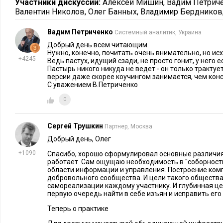
миссии по «нагибанию мира». Это есть так же следствие о
Участники дискуссии:
Алексей Мишин
,
Вадим Петрич
Валентин Николов
,
Олег Банных
,
Владимир Бердников
программах МВА, которые сплошь родом из протестантской 
Похоже, протестантско-миссионерская установка никак
Вадим Петриченко
Системный аналитик, Украина
восточному духу?
Добрый день всем читающим.
Нужно, конечно, почитать очень внимательно, но исх
+4245
Ведь пастух, идущий сзади, не просто гонит, у него 
Прежде, чем мы обратимся к «восточному духу», кратко ост
Пастырь никого никуда не ведет - он только трактует
версии даже скорее коучингом занимается, чем конс
базовой установке родом с Запада, которая была бы забавно
С уважением В.Петриченко
столько людских судеб. На языке нашей триады «предприним
0
звучит так: «я - нормален, мир - нормален, бизнес- ненормал
предпринимателя - в создании великой компании, «компании
Сергей Трушкин
Партнер, Москва
Что в этом опасного для судеб людей?
Добрый день, Олег
+1090
Спасибо, хорошо сформулировал основные различия
В том, что средство становится целью и это всегда ведет к 
работает. Сам ощущаю необходимость в ''соборности
строит «великую компанию» с самой большой капитализаци
области информации и управления. Построение ком
добровольного сообщества. И цели такого обществ
(за которым, разумеется, стоит почти всегда собственная ман
самореализации каждому участнику. И глубинная це
первую очередь найти в себе изъян и исправить его
приводит к созданию всех тех нынешних корпораций-монс
капитализацию за $100 млрд., в которых люди изнывают лу
Теперь о практике
производя какую-нибудь газированную отраву...