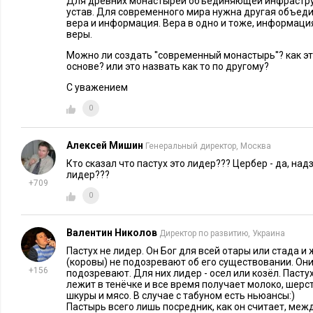
Для древних монастырей объединяющей инфраструк
устав. Для современного мира нужна другая объе
Но капитализация за $100 млрд - это отнюдь не иллюзия
вера и информация. Вера в одно и тоже, информация
веры.
того, что проект бизнеса был удачен...
Можно ли создать ''современный монастырь''? как э
основе? или это назвать как то по другому?
$100 млрд. капитализации может быть следствием исполне
С уважением
предпринимательского закона, выраженного Генри Фордом:
деньги появятся в избытке сами собой». Здесь капитализация
0
как только создание «великой компании» становится самоцел
превращаются и ее клиенты, и ее сотрудники, и, в конце конц
Алексей Мишин
Генеральный директор, Москва
предприниматель.
Кто сказал что пастух это лидер??? Цербер - да, над
лидер???
+709
Не могу согласиться с тем, что мечта о великой компани
0
Возможно, такое убеждение есть следствие распространени
Валентин Николов
выраженных в его бестселлерах «Построенные навечно» и «
Директор по развитию, Украина
Спорить с нынешними гуру - это уже почти проявление ли
Пастух не лидер. Он Бог для всей отары или стада и
(коровы) не подозревают об его существовании. Они
готов отказаться от публичного выражения личных оценок 
+156
подозревают. Для них лидер - осел или козёл. Пастух
лежит в тенёчке и все время получает молоко, шерс
великую компанию». В конце концов, можно понять челове
шкуры и мясо. В случае с табуном есть ньюансы:)
других надежд, хочет построить на этой земле нечто, что пе
Пастырь всего лишь посредник, как он считает, межд