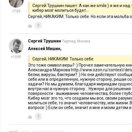
нормален» и я делаю бизнес ради него самого, я строю вели
Сергей Трушкин пишет: А как же smile:) я же и над
истинное произведение искусства переживет меня в веках. 
кибер мозг молиться будет...
+709
Сергей, НИКАКИМ. Только себе. Но если эта мольба 
«восточного человека»: «мир - нормален, я - ненормален» и
средство минимизации страданий или максимизации счастья 
0
мной. Эти три установки конкурируют между собой, одновр
но какая-то из них в конкретном случае всегда главная...
Сергей Трушкин
Партнер, Москва
Алексей Мишин,
Кажется, что все возможные сочетания «нормальности»
+1090
исчерпаны. Что же остается для русского понимания це
Сергей, НИКАКИМ. Только себе
Это тоже символ веры? :) Прочел замечательную к
деятельности?
Александра Маркова http://www.ozon.ru/context/deta
белки, вирусы, бактерии? :) Но они действуют сообщ
«Русское видение» так же вытекает из глубинных мировозз
себе или в определенную, нужную сторону, решая 
задачи? Но мы думаем, благодаря мириадам сущно
культуры, которые в свою очередь, сформировались правос
внутри нас в нужную сторону... Нужную для решения
поверхности - выживание человечества, более глуб
православия такая. Мир находится в глубоко ненормальном 
Кибер мозг это то, что создаем мы все, своим разумо
болен. Но причина этого в том, что смертельно заболел госп
молиться себе, то значит человечеству, или жизни. 
вопросе :) Если он себе, значит и мне и моим детям 
Согласно библейским представлениям, мир создан для челов
проявления и развития его творческих потенций. Но в один
0
человеком случилось беда, суть которой Библия называет гр
которого человеческая природа сильно исказилась и человек