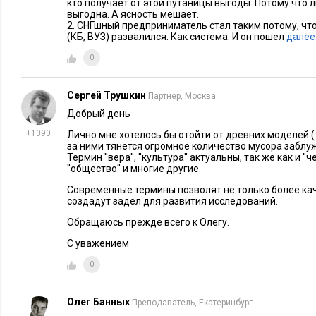
Реальный дух восточных корпораций нужно искать не в их 
кто получает от этой путаницы выгоды. Потому что 
выгодна. А ясность мешает.
правило, вследствие господства в мире бизнеса протестант
2. СНГшный предприниматель стал таким потому, что
(КБ, ВУЗ) развалился. Как система. И он пошел
далее
миссионерство»), а во внутренних корпоративных кодексах
практике. Так, например, Toyota придерживается системы в
0
которые наиболее ясно раскрывают типично восточную уст
некоторые из них: «Работая, служить обществу. Работая, реа
Сергей Трушкин
Партнер, Москва
оригинальными, позитивными, инициативными. Приносить 
Добрый день
радостно».
+1090
Лично мне хотелось бы отойти от древних моделей (тер
за ними тянется огромное количество мусора заблу
Не очень ясно, что в этих ценностях типично восточного.
Термин ''вера'', ''культура'' актуальны, так же как и ''чел
''общество'' и многие другие.
То, что в них нет призыва менять мир и строить великие ко
Современные термины позволят не только более ка
создадут задел для развития исследований.
исключительно о самих членах корпорации, которые собрал
собственной жизни. Заметь разницу: «Работая, служить общ
Обращаюсь прежде всего к Олегу.
обществу, работая». То есть мы служим обществу и приноси
С уважением
потому, что это
нам
радостно. Отсюда знаменитый «семейн
0
корпораций, система пожизненного найма, глубочайшая отв
как перед компанией, так и друг перед другом...
Олег Банных
Преподаватель, Екатеринбург