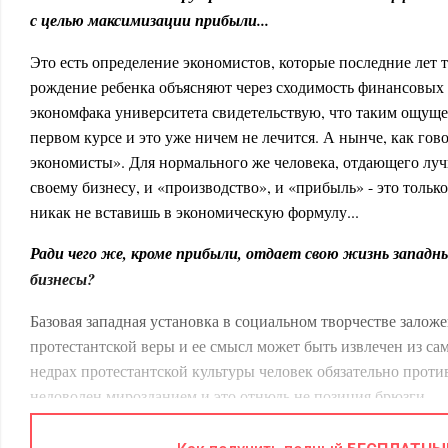
с целью максимизации прибыли...
Это есть определение экономистов, которые последние лет т
рождение ребенка объясняют через сходимость финансовых
экономфака университета свидетельствую, что таким ощущ
первом курсе и это уже ничем не лечится. А нынче, как гов
экономисты». Для нормального же человека, отдающего лу
своему бизнесу, и «производство», и «прибыль» - это только 
никак не вставишь в экономическую формулу...
Ради чего же, кроме прибыли, отдает свою жизнь западн
бизнесы?
Базовая западная установка в социальном творчестве заложе
протестантской веры и ее смысл может быть извлечен из са
недрах протестантской культуры человек обязательно против
недоволен мирозданием и это отнюдь не позиция брюзги.
Протестантская вера исходит из следующего: человек по при