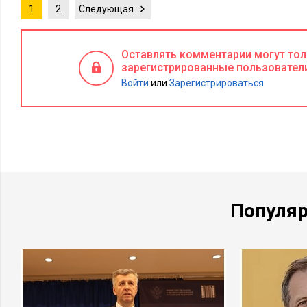
1
2
Следующая
господствовать над миром...
Для чего же тогда русскому бизнес: чтобы он - ненормаль
Оставлять комментарии могут то
ненормальный мир?
зарегистрированные пользовател
Войти
или
Зарегистрироваться
Бизнес, как таковой для православного не является ни средс
целью и спасение мира. Единственно реальной целью являет
оно удается, то следом за ним в силу причинных связей мен
дела человека делаются с большей гармонией. Преп. Сераф
правило следующим образом: «Спасись сам и вокруг тебя с
сам - и вокруг тебя начнет меняться мир именно в том напр
ты...
Популя
То есть сиди в своей келье, самосовершенствуйся, и мир
и бизнес сам будет строиться?
Если мы поглядим на Троицкую Лавру или на Валаам, как 
центры, каковым они были в свое время, то все было примерн
Вначале в леса и на острова уходили один-два молодых парн