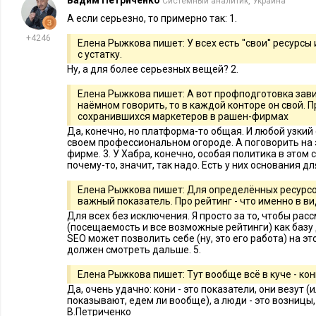
Вадим Петриченко
Системный аналитик, Украина
А если серьезно, то примерно так: 1.
+4246
Елена Рыжкова пишет: У всех есть ''свои'' ресурсы
с устатку.
Ну, а для более серьезных вещей? 2.
Елена Рыжкова пишет: А вот профподготовка зави
наёмном говорить, то в каждой конторе он свой. 
сохранившихся маркетеров в рашен-фирмах
Да, конечно, но платформа-то общая. И любой узкий
своем профессиональном огороде. А поговорить на э
фирме. 3. У Хабра, конечно, особая политика в этом 
почему-то, значит, так надо. Есть у них основания для
Елена Рыжкова пишет: Для определённых ресурсо
важный показатель. Про рейтинг - что именно в в
Для всех без исключения. Я просто за то, чтобы рас
(посещаемость и все возможные рейтинги) как базу 
SEO может позволить себе (ну, это его работа) на э
должен смотреть дальше. 5.
Елена Рыжкова пишет: Тут вообще всё в куче - кон
Да, очень удачно: кони - это показатели, они везут (
показывают, едем ли вообще), а люди - это возницы,
В.Петриченко