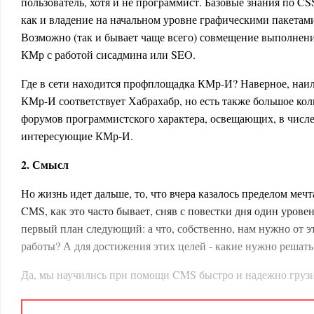
пользователь, хотя и не программист. Базовые знания по C
как и владение на начальном уровне графическими пакета
Возможно (так и бывает чаще всего) совмещение выполнени
КМр с работой сисадмина или SEO.
Где в сети находится профплощадка КМр-И? Наверное, наи
КМр-И соответствует Хабрахабр, но есть также большое кол
форумов программистского характера, освещающих, в числе
интересующие КМр-И.
2. Смысл
Но жизнь идет дальше, то, что вчера казалось пределом мечт
CMS, как это часто бывает, сняв с повестки дня один урове
первый план следующий: а что, собственно, нам нужно от э
работы? А для достижения этих целей - какие нужно решать
Да, мы научились при помощи CMS быстро и надежно грузи
информации, которая представляют для нас интерес, причем
различными способами. И хотя в сфере использования CMS 