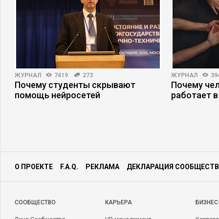
ЖУРНАЛ
7419
273
ЖУРНАЛ
39
Почему студенты скрывают
Почему че
помощь нейросетей
работает в
О ПРОЕКТЕ
F.A.Q.
РЕКЛАМА
ДЕКЛАРАЦИЯ СООБЩЕСТВ
CООБЩЕСТВО
КАРЬЕРА
БИЗНЕС