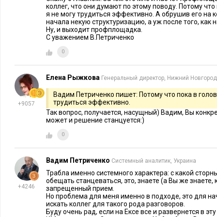
коллег, что они думают по этому поводу. Потому что 
ему все равно не уйти от этих вопросов. И выпускнику гум
я не могу трудиться эффективно. А обрушив его на к
программисту-математику без какого-либо представления о
начала некую структуризацию, а уж после того, как н
Ну, и выходит профплощадка.
показателях будет в этой ситуации трудно. Показателях уже н
С уважением В.Петриченко
лишь одного сотрудника. Ему же нужно объяснить, чего от н
0
сколько в каких случаях, а это как мы знаем, неизбежно выт
же вопрос о смыслах, миссии, целях, задачах, сроках, качест
Елена Рыжкова
Генеральный директор, Нижний Новгород
То, что Е-xecutive - безусловный лидер в концентрации вок
Вадим Петриченко пишет: Потому что пока в голове
менеджеров разных направлений и отраслей, очевидно. Друг
трудиться эффективно.
+9057
сегодня на Е-xecutive именно эта молодая отрасль менеджме
Так вопрос, получается, насущный) Вадим, Вы конкр
может и решение станцуется:)
степени как от интереса аудитории, ее настроя, устремлений
0
администрации что-то предпринимать в этом направлении.
перспективном.
Вадим Петриченко
Системный аналитик, Украина
Ху из КМр-У? Можно ответить одним словом: менеджер. И ес
Трабла именно системного характера: с какой сторны
роли КМр-С квалифицированный и опытный менеджер, то 
обещать станцеваться, это, знаете (а Вы же знаете, 
+4246
запрещенный прием.
автоматически. А если нет? Если у руля молодой специалис
Но проблема для меня именно в подходе, это для нач
искать коллег для такого рода разговоров.
выше?
Буду очень рад, если на Ексе все и развернется в эту