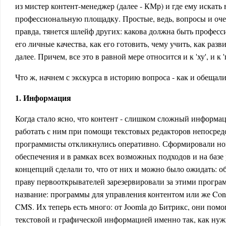
из мистер контент-менеджер (далее - КМр) и где ему искать 
профессиональную площадку. Простые, ведь, вопросы и оче
правда, тянется шлейф других: какова должна быть профес
его личные качества, как его готовить, чему учить, как разви
далее. Причем, все это в равной мере относится и к 'ху', и к 
Что ж, начнем с экскурса в историю вопроса - как и обещали
1. Информация
Когда стало ясно, что контент - слишком сложный информа
работать с ним при помощи текстовых редакторов непосре
программисты откликнулись оперативно. Сформировали но
обеспечения и в рамках всех возможных подходов и на баз
концепций сделали то, что от них и можно было ожидать: о
праву первооткрывателей зарезервировали за этими програ
название: программы для управления контентом или же Cont
CMS. Их теперь есть много: от Joomlа до Битрикс, они пом
текстовой и графической информацией именно так, как нуж