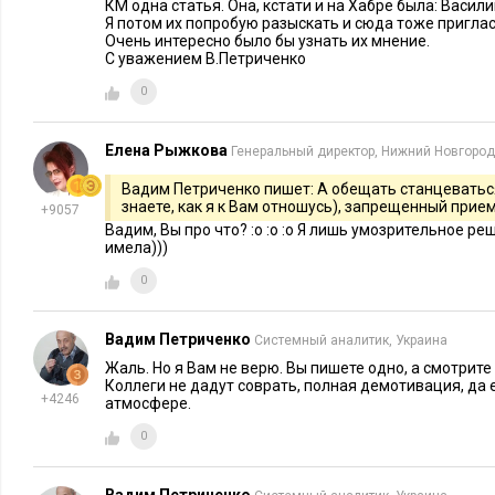
КМ одна статья. Она, кстати и на Хабре была: Васил
Где в сети находится профплощадка КМр-У? Ну, здесь без в
Я потом их попробую разыскать и сюда тоже приглас
Очень интересно было бы узнать их мнение.
место - Е-xecutive. Но, наверное, еще не распространивший
С уважением В.Петриченко
должным образом.
0
Итак, есть ли смысл в выделении трех ипостасей контент-м
менеджмента (и, соответственно, Е-xecutive) тут новые зад
Елена Рыжкова
Генеральный директор, Нижний Новгород
задач? Есть ли у Сообщества интерес к теме? У той его част
Вадим Петриченко пишет: А обещать станцеваться,
службами и отделами, у молодежи?
знаете, как я к Вам отношусь), запрещенный прием
+9057
Вадим, Вы про что? :o :o :o Я лишь умозрительное р
Скоро узнаем.
имела)))
0
Вадим Петриченко
Системный аналитик, Украина
Жаль. Но я Вам не верю. Вы пишете одно, а смотрите
Коллеги не дадут соврать, полная демотивация, да
+4246
атмосфере.
0