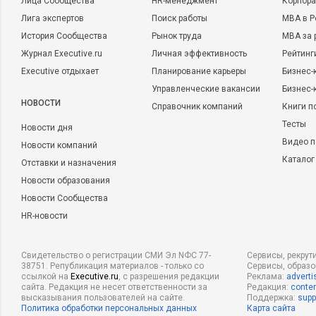
Лица Сообщества
HR-менеджмент
Корпора
Лига экспертов
Поиск работы
MBA в Р
История Сообщества
Рынок труда
MBA за 
Журнал Executive.ru
Личная эффективность
Рейтинг
Executive отдыхает
Планирование карьеры
Бизнес-
Управленческие вакансии
Бизнес-
НОВОСТИ
Справочник компаний
Книги п
Тесты
Новости дня
Видео п
Новости компаний
Каталог
Отставки и назначения
Новости образования
Новости Сообщества
HR-новости
Свидетельство о регистрации СМИ Эл NФС 77-
Сервисы, рекрут
38751. Републикация материалов - только со
Сервисы, образ
ссылкой на
Executive.ru
, с разрешения редакции
Реклама:
adverti
сайта. Редакция не несет ответственности за
Редакция:
conten
высказывания пользователей на сайте.
Поддержка:
supp
Политика обработки персональных данных
Карта сайта