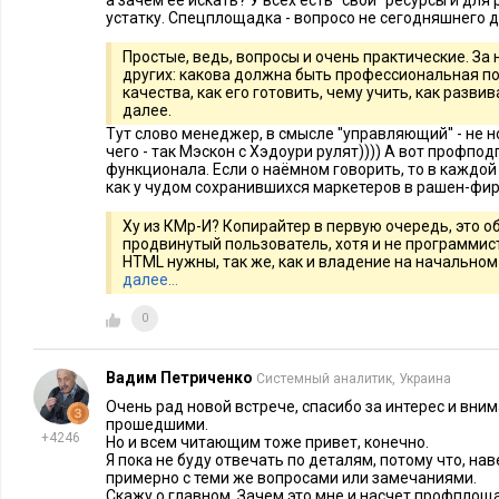
а зачем её искать? У всех есть ''свои'' ресурсы и для
специалисты-прикладники видеть себя в качестве КМр-С?
устатку. Спецплощадка - вопросо не сегодняшнего 
Простые, ведь, вопросы и очень практические. За
3. Управление
других: какова должна быть профессиональная по
качества, как его готовить, чему учить, как развива
Но все, о чем речь шла выше, делают люди, персонал. Котор
далее.
Тут слово менеджер, в смысле ''управляющий'' - не 
управлять. Что дает нам третью точку остановки в нашем об
чего - так Мэскон с Хэдоури рулят)))) А вот профпод
прочим, из ретроспективного в футуристический. Потому ч
функционала. Если о наёмном говорить, то в каждой
как у чудом сохранившихся маркетеров в рашен-фи
КМ пока что характерно только для очень немногих крупны
ресурса (уже не сайта) занято несколько десятков человек (ил
Ху из КМр-И? Копирайтер в первую очередь, это о
продвинутый пользователь, хотя и не программист
классического менеджмента тут не обойдешься. Хотя и в от
HTML нужны, так же, как и владение на начально
обрамлении или приложении. Большинство же групп персон
далее…
формированием и поддержанием контента, еще не оформил
0
(профессионально) управляемые единицы. И когда это про
популярность, то тогда уже можно будет говорить о третьем
Вадим Петриченко
Системный аналитик, Украина
поле зрения этого менеджмента (КМ-У) должны находиться
Очень рад новой встрече, спасибо за интерес и вним
раздела или уровня: и информационный, и смысловой.
прошедшими.
+4246
Но и всем читающим тоже привет, конечно.
Я пока не буду отвечать по деталям, потому что, нав
Но это для больших коллективов, а для маленьких? Точно та
примерно с теми же вопросами или замечаниями.
контент-менеджер является лидером микроскопического колл
Скажу о главном. Зачем это мне и насчет профплощ