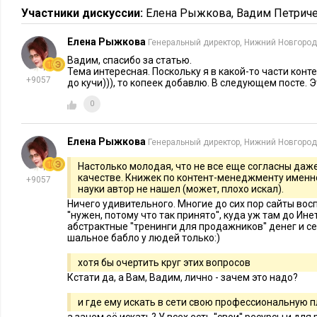
Наверное, именно здесь, на уровне КМ-С можно и нужно в
Участники дискуссии:
Елена Рыжкова
,
Вадим Петрич
структуры сайта или ресурса (с учетом его блогосферы, фору
собирать данные о результатах работы, анализировать их, у
Елена Рыжкова
Генеральный директор, Нижний Новгород
характеристики или показатели (посещаемость, популярност
Вадим, спасибо за статью.
Тема интересная. Поскольку я в какой-то части конт
нахождения на сайте) со смысловыми (конвертация, распре
+9057
до кучи))), то копеек добавлю. В следующем посте. 
направлениям деятельности, удовлетворенность посетителе
0
оценку или имидж организации).
Ху из КМр-С? Опытный и квалифицированный специалист,
Елена Рыжкова
Генеральный директор, Нижний Новгород
какой-то специфической сфере бизнеса, его отрасли или сп
Настолько молодая, что не все еще согласны даже
только бизнеса - в любой сфере общественной жизни, избра
качестве. Книжек по контент-менеджменту именно
+9057
науки автор не нашел (может, плохо искал).
целевой. Но для малого предприятия можно сказать определе
Ничего удивительного. Многие до сих пор сайты во
директора, либо руководитель службы, отдела.
''нужен, потому что так принято'', куда уж там до Ин
абстрактные ''тренинги для продажников'' денег и се
шальное бабло у людей только:)
Где в сети находится профплощадка КМр-С? По значительно
на Е-xecutive (см. разделы дискуссий). Это хорошо известн
хотя бы очертить круг этих вопросов
личному опыту. Что в этом отношении представляет, напри
Кстати да, а Вам, Вадим, лично - зачем это надо?
Фейсбук для специальностей, не связанных с управлением 
и где ему искать в сети свою профессиональную 
спросить у этих специалистов. Но вернемся к Е-xecutive, го