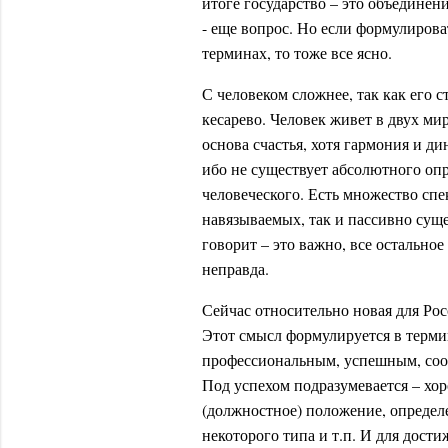
итоге государство – это объединени
- еще вопрос. Но если формулирова
терминах, то тоже все ясно.
С человеком сложнее, так как его с
кесарево. Человек живет в двух ми
основа счастья, хотя гармония и д
ибо не существует абсолютного опр
человеческого. Есть множество сп
навязываемых, так и пассивно су
говорит – это важно, все остально
неправда.
Сейчас относительно новая для Ро
Этот смысл формулируется в терми
профессиональным, успешным, соот
Под успехом подразумевается – хо
(должностное) положение, определ
некоторого типа и т.п. И для дост