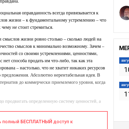
оправдана.
социальная оправданность всегда привязывается к
слов жизни – к фундаментальному устремлению – что
к чему не стоит стремиться.
и смыслов жизни ровно столько – сколько людей на
личество смыслов к минимально возможному. Зачем –
МЕ
ичностей со своими устремлениями, ценностями,
 нет способа продать им что-либо, так как эта
авгу
рована – настолько, что не хватит никаких ресурсов
1
 предложения. Абсолютно нерентабельная идея. В
ьтернатив до коммерчески приемлемого уровня, когда
авгу
1
адо продвигать определенную систему ценностей, а
трибутов на всех уровнях. Более того, продвигать -
льную, осмысленную, и дающую то самое счастье.
ь полный
БЕСПЛАТНЫЙ
доступ к
их ценностей нет, иных стратегий тоже нет.