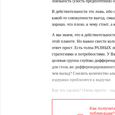
лояльность (узость предпочтения) 
В действительности это ложь, ибо 
какой-то совокупности выгод, смы
хорошо, что плохо, к чему стоит, а 
А мы знаем, что в действительност
этой планете. Но важно свести ко
ответ прост. Есть толпа РАЗНЫХ л
стратегиями и потребностями. У Вас
целевая группа глубоко дифференци
для столь же дифференцированного
чем выход? Снизить количество ал
издержки приблизятся к выручке.
Как это сделать? Очень просто – н
соответственно и потребительских а
как единственно возможную, прави
Как получит
Как бы других смыслов и нет, друг
публикации?