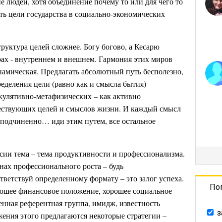
е людей, хотя объединение почему то или для чего то
ть цели государства в социально-экономических
труктура целей сложнее. Богу богово, а Кесарю
рах - внутреннем и внешнем. Гармония этих миров
инамическая. Предлагать абсолютный путь бесполезно,
еделения цели (равно как и смысла бытия)
екулятивно-метафизических – как активно
ществующих целей и смыслов жизни. И каждый смысл
е подчиненно… иди этим путем, все остальное
ссии тема – тема продуктивности и профессионализма.
нах профессионального роста – будь
ветствуй определенному формату – это залог успеха.
По
рошее финансовое положение, хорошее социальное
енная референтная группа, имидж, известность
з
ижения этого предлагаются некоторые стратегии –