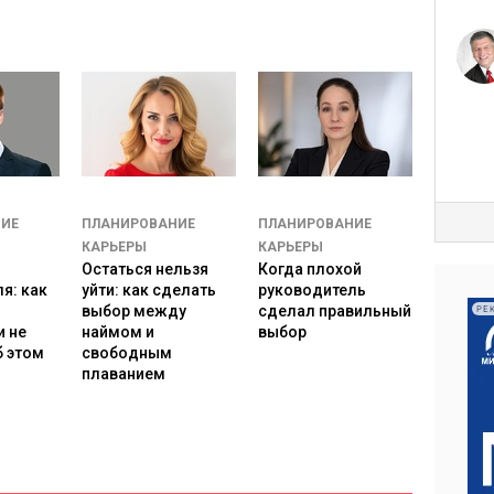
ль, которая предназначена для расширения
ься, что там такого и что это дает, как туда
платить. Но это старая модель. Далее предлагается
у модель с собой и сделать выбор – куда ему идти и
е желаемого. При этом хотелось бы предупредить, что
жизни, а лишь возможная трактовка – поэтому
ИЕ
ПЛАНИРОВАНИЕ
ПЛАНИРОВАНИЕ
КАРЬЕРЫ
КАРЬЕРЫ
Остаться нельзя
Когда плохой
я: как
уйти: как сделать
руководитель
выбор между
сделал правильный
РЕ
ный документ помните, что:
и не
наймом и
выбор
б этом
свободным
.
плаванием
стливые случайности, людям сопутствует удача.
ые события и бывают черные полосы.
й мере, как сознание определяет бытие.