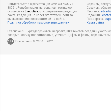
Свидетельство о регистрации СМИ Эл NФС 77-
Сервисы, рекрут
38751. Републикация материалов - только со
Сервисы, образ
ссылкой на
Executive.ru
, с разрешения редакции
Реклама:
adverti
сайта. Редакция не несет ответственности за
Редакция:
conten
высказывания пользователей на сайте.
Поддержка:
supp
Политика обработки персональных данных
Карта сайта
Executive.ru – краудсорсинговый проект, 80% текстов созданы участни
оспорить логику повествования, уточнить цифры и факты, обращайтесь 
18+
Executive.ru © 2000 – 2026.