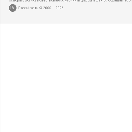
оспорить логику повествования, уточнить цифры и факты, обращайтесь 
18+
Executive.ru © 2000 – 2026.