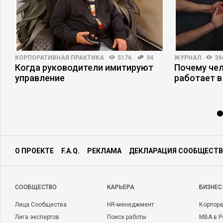
КОРПОРАТИВНАЯ ПРАКТИКА
5176
94
ЖУРНАЛ
39
Когда руководители имитируют
Почему че
управление
работает в
О ПРОЕКТЕ
F.A.Q.
РЕКЛАМА
ДЕКЛАРАЦИЯ СООБЩЕСТВ
CООБЩЕСТВО
КАРЬЕРА
БИЗНЕС
Лица Сообщества
HR-менеджмент
Корпора
Лига экспертов
Поиск работы
MBA в Р