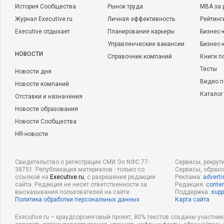
История Сообщества
Рынок труда
MBA за 
Журнал Executive.ru
Личная эффективность
Рейтинг
Executive отдыхает
Планирование карьеры
Бизнес-
Управленческие вакансии
Бизнес-
НОВОСТИ
Справочник компаний
Книги п
Тесты
Новости дня
Видео п
Новости компаний
Каталог
Отставки и назначения
Новости образования
Новости Сообщества
HR-новости
Свидетельство о регистрации СМИ Эл NФС 77-
Сервисы, рекрут
38751. Републикация материалов - только со
Сервисы, образ
ссылкой на
Executive.ru
, с разрешения редакции
Реклама:
adverti
сайта. Редакция не несет ответственности за
Редакция:
conten
высказывания пользователей на сайте.
Поддержка:
supp
Политика обработки персональных данных
Карта сайта
Executive.ru – краудсорсинговый проект, 80% текстов созданы участни