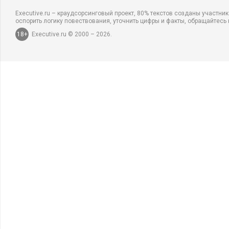
Executive.ru – краудсорсинговый проект, 80% текстов созданы участни
оспорить логику повествования, уточнить цифры и факты, обращайтесь 
18+
Executive.ru © 2000 – 2026.