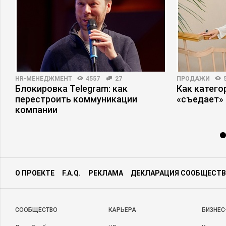
HR-МЕНЕДЖМЕНТ
4557
27
ПРОДАЖИ
Блокировка Telegram: как
Как катег
перестроить коммуникации
«съедает»
компании
О ПРОЕКТЕ
F.A.Q.
РЕКЛАМА
ДЕКЛАРАЦИЯ СООБЩЕСТВ
CООБЩЕСТВО
КАРЬЕРА
БИЗНЕС