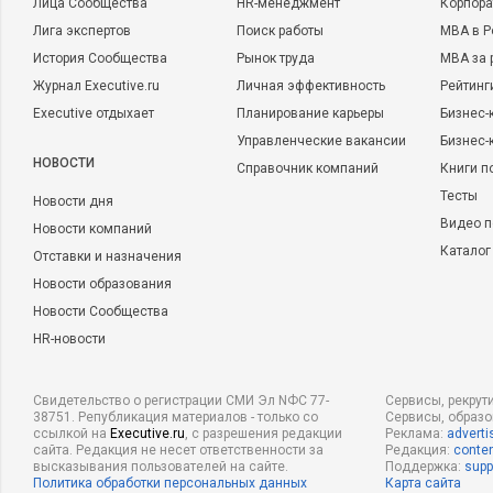
Лица Сообщества
HR-менеджмент
Корпора
Лига экспертов
Поиск работы
MBA в Р
История Сообщества
Рынок труда
MBA за 
Журнал Executive.ru
Личная эффективность
Рейтинг
Executive отдыхает
Планирование карьеры
Бизнес-
Управленческие вакансии
Бизнес-
НОВОСТИ
Справочник компаний
Книги п
Тесты
Новости дня
Видео п
Новости компаний
Каталог
Отставки и назначения
Новости образования
Новости Сообщества
HR-новости
Свидетельство о регистрации СМИ Эл NФС 77-
Сервисы, рекрут
38751. Републикация материалов - только со
Сервисы, образ
ссылкой на
Executive.ru
, с разрешения редакции
Реклама:
adverti
сайта. Редакция не несет ответственности за
Редакция:
conten
высказывания пользователей на сайте.
Поддержка:
supp
Политика обработки персональных данных
Карта сайта