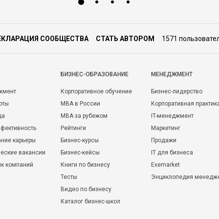
ЕКЛАРАЦИЯ СООБЩЕСТВА
СТАТЬ АВТОРОМ
1571 пользовате
БИЗНЕС-ОБРАЗОВАНИЕ
МЕНЕДЖМЕНТ
жмент
Корпоративное обучение
Бизнес-лидерство
оты
MBA в России
Корпоративная практик
да
MBA за рубежом
IT-менеджмент
фективность
Рейтинги
Маркетинг
ние карьеры
Бизнес-курсы
Продажи
еские вакансии
Бизнес-кейсы
IT для бизнеса
ик компаний
Книги по бизнесу
Exemarket
Тесты
Энциклопедия менедж
Видео по бизнесу
Каталог бизнес-школ