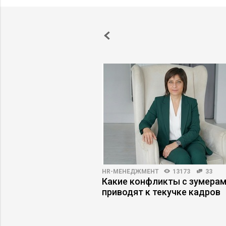
5126
34
HR-МЕНЕДЖМЕНТ
13173
33
ес недооценивает
Какие конфликты с зумера
приводят к текучке кадров