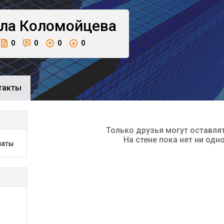
ла
Коломойцева
0
0
0
0
такты
Только друзья могут оставля
На стене пока нет ни одн
маты