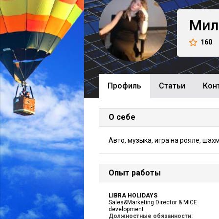
Мил
160
Профиль
Cтатьи
Кон
О себе
Авто, музыка, игра на рояле, шах
Опыт работы
LIBRA HOLIDAYS
Sales&Marketing Director & MICE
development
Должностные обязанности: