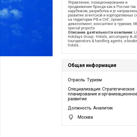
Управление, позиционирование и
продвижение брэнда как в России так 
зарубежом, разработка и pr направлен
развитие агентской и корпоративных с
на территории РФ и СНГ, проект-
девелопмент, консалтинг в туризме, M
special projects
Описание деятельности компании:
L
Holidays Group - Hotels, aircompany A-JE
touroperators & handling agents, e-booki
hotels...
Общая информация
Отрасль: Туризм
Специализация: Стратегическое
планирование и организационно
развитие
Должность:
Аналитик
Москва