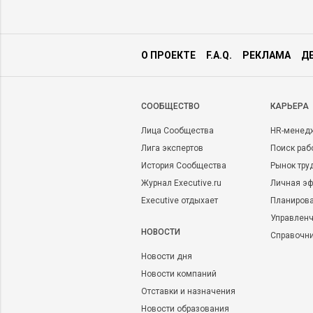
О ПРОЕКТЕ
F.A.Q.
РЕКЛАМА
Д
CООБЩЕСТВО
КАРЬЕРА
Лица Сообщества
HR-менед
Лига экспертов
Поиск раб
История Сообщества
Рынок тру
Журнал Executive.ru
Личная эф
Executive отдыхает
Планирова
Управленч
НОВОСТИ
Справочн
Новости дня
Новости компаний
Отставки и назначения
Новости образования