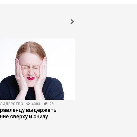
-ЛИДЕРСТВО
4303
28
БИЗНЕС-КУРСЫ
3003
правленцу выдержать
Как искусственный 
ние сверху и снизу
обесценивает бизне